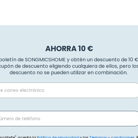
AHORRA 10 €
 boletín de SONGMICSHOME y obtén un descuento de 10 
upón de descuento eligiendo cualquiera de ellos, pero l
descuento no se pueden utilizar en combinación.
scribirte", acepta la
Política de privacidad
y los
Términos y condiciones
.