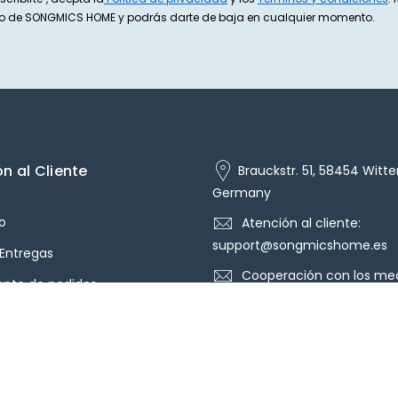
exto de SONGMICS HOME y podrás darte de baja en cualquier momento.
n al Cliente
Brauckstr. 51, 58454 Witte
Germany
o
Atención al cliente:
support@songmicshome.es
 Entregas
Cooperación con los med
ento de pedidos
pr@songmicshome.es
iones y reembolsos
ión del Pedido