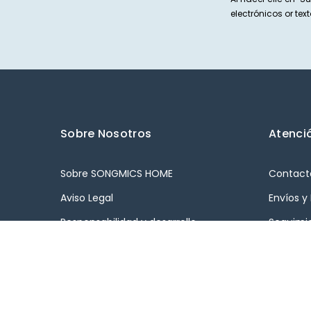
electrónicos or t
Sobre Nosotros
Atenció
Sobre SONGMICS HOME
Contact
Aviso Legal
Envíos y
Responsabilidad y desarrollo
Seguimi
sostenible
Devoluc
Cooperación empresarial
Cancelac
Declaración
FAQs