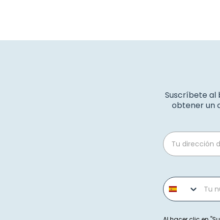
Suscríbete al
obtener un c
Email
Phone number
Al hacer clic en "Su