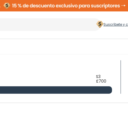
Suscríbete y 
 hogar
>
Zapateros
Rop
S3
£700
Cubos de Basura
Ces
ento
Perchas