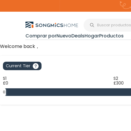
Comprar por
Nuevo
Deals
Hogar
Productos
Organización del
Welcome back，
Current Tier
Estanterías
S1
S2
£0
£300
Cajas de
Almacenami
0
Maquillaje y
Joyería