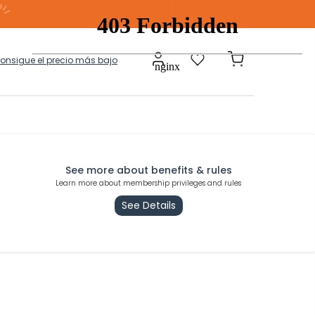
consigue el precio más bajo
a
Modulares
See more about benefits & rules
Learn more about membership privileges and rules
See Details
tos Ropa Sucia
Baules Ottoman