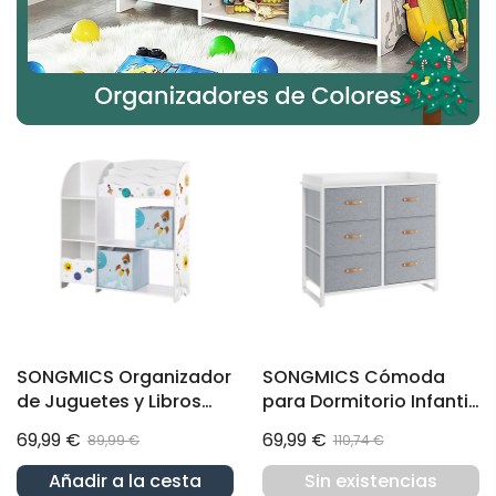
SONGMICS Organizador
SONGMICS Cómoda
de Juguetes y Libros
para Dormitorio Infantil
para Niños Estantería
Gris
69,99 €
69,99 €
89,99 €
110,74 €
de Almacenamiento
Añadir a la cesta
Sin existencias