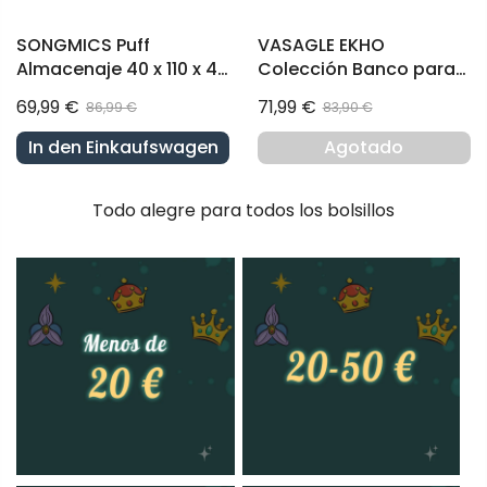
SONGMICS Puff
VASAGLE EKHO
Almacenaje 40 x 110 x 40
Colección Banco para
cm Rosa Jalea
Recibidor Marrón
69,99 €
71,99 €
86,99 €
83,90 €
Caramelo
In den Einkaufswagen
Agotado
Todo alegre para todos los bolsillos