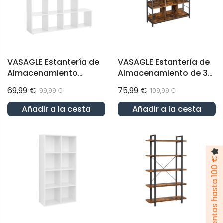
VASAGLE Estantería de
VASAGLE Estantería de
Almacenamiento
Almacenamiento de 3
Estantería Modular
Niveles 30 x 100 x 103,1
69,99 €
75,99 €
99,99 €
109,99 €
Estante con Cubos
cm Marrón Rústico y
Blanco
Negro
Añadir a la cesta
Añadir a la cesta
Pack de descuentos hasta 100 €