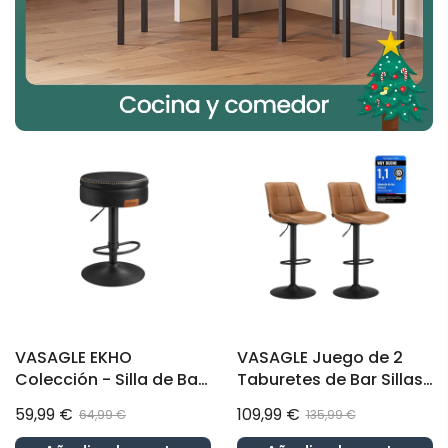
VASAGLE EKHO
VASAGLE Juego de 2
Colección - Silla de Bar
Taburetes de Bar Sillas
360° Giratoria Negro
Altas Giratorias
59,99 €
109,99 €
64,99 €
135,99 €
Tinta
Regulables en Altura