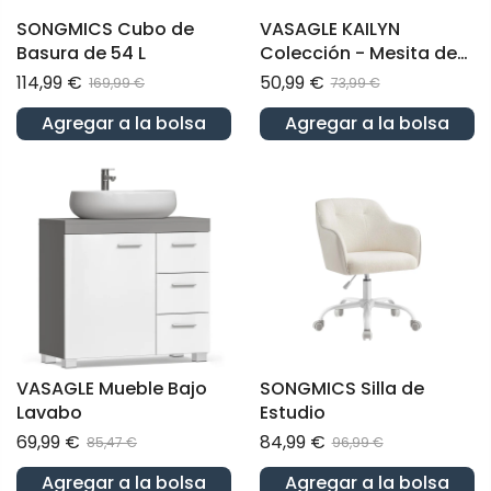
SONGMICS Cubo de
VASAGLE KAILYN
Basura de 54 L
Colección - Mesita de
Noche con Estación de
114,99 €
50,99 €
169,99 €
73,99 €
Carga con Cajones
Agregar a la bolsa
Agregar a la bolsa
Puertos USB
VASAGLE Mueble Bajo
SONGMICS Silla de
Lavabo
Estudio
69,99 €
84,99 €
85,47 €
96,99 €
Agregar a la bolsa
Agregar a la bolsa