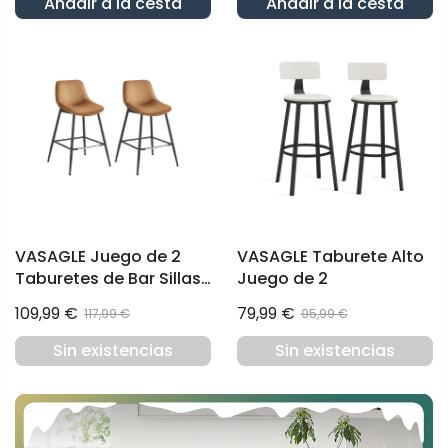
Añadir a la cesta
Añadir a la cesta
VASAGLE Juego de 2
VASAGLE Taburete Alto
Taburetes de Bar Sillas
Juego de 2
de Cocina Respaldo
109,99 €
79,99 €
117,99 €
95,99 €
Ergonómico Marrón
Camello
Sin existencias
Sin existencias