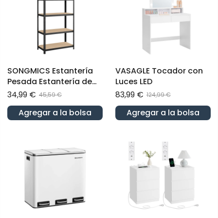
SONGMICS Estantería
VASAGLE Tocador con
Pesada Estantería de
Luces LED
Acero Montaje sin
34,99 €
83,99 €
45,59 €
124,99 €
Herramientas
Agregar a la bolsa
Agregar a la bolsa