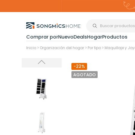
Comprar por
Nuevo
Deals
Hogar
Productos
Organización del
Inicio
>
Organización del hogar
>
Por tipo
>
Maquillaje y Joy
-22%
Estanterías
AGOTADO
Cajas de
Almacenami
Maquillaje y
Joyería