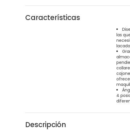
Características
Dis
las que
necesi
lacado
Gra
almace
pendie
collare
cajones
ofrece
maquill
Áng
4 posi
difere
Descripción