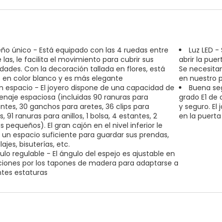
eño único - Está equipado con las 4 ruedas entre
Luz LED -
 las, le facilita el movimiento para cubrir sus
abrir la pue
dades. Con la decoración tallada en flores, está
Se necesitan
 en color blanco y es más elegante
en nuestro 
n espacio - El joyero dispone de una capacidad de
Buena seg
naje espaciosa (incluidas 90 ranuras para
grado E1 de 
ntes, 30 ganchos para aretes, 36 clips para
y seguro. El 
s, 91 ranuras para anillos, 1 bolsa, 4 estantes, 2
en la puerta
 pequeños). El gran cajón en el nivel inferior le
 un espacio suficiente para guardar sus prendas,
ajes, bisuterías, etc.
ulo regulable - El ángulo del espejo es ajustable en
ciones por los tapones de madera para adaptarse a
ntes estaturas