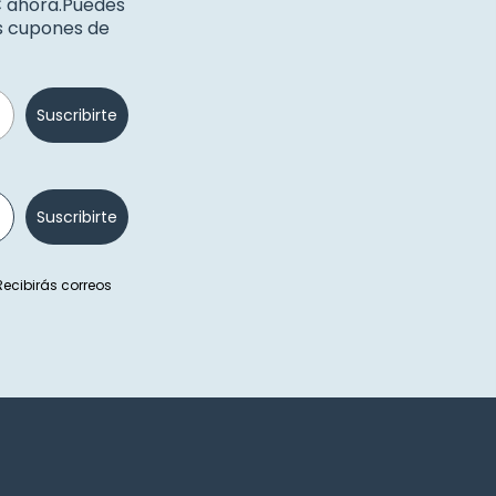
€ ahora.Puedes
os cupones de
Suscribirte
Suscribirte
 Recibirás correos