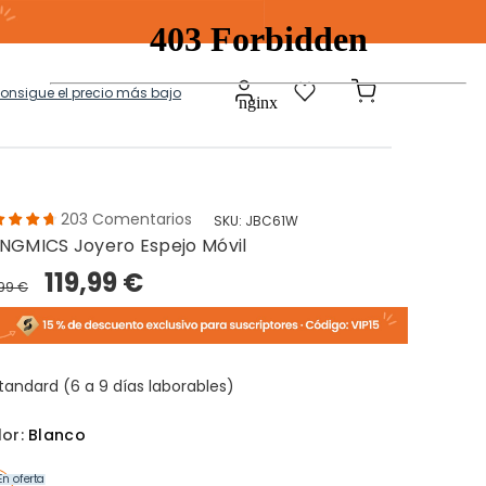
consigue el precio más bajo
203
Comentarios
SKU:
JBC61W
NGMICS Joyero Espejo Móvil
a
Modulares
119,99 €
,99 €
tos Ropa Sucia
Baules Ottoman
tandard (6 a 9 días laborables)
lor:
Blanco
En oferta