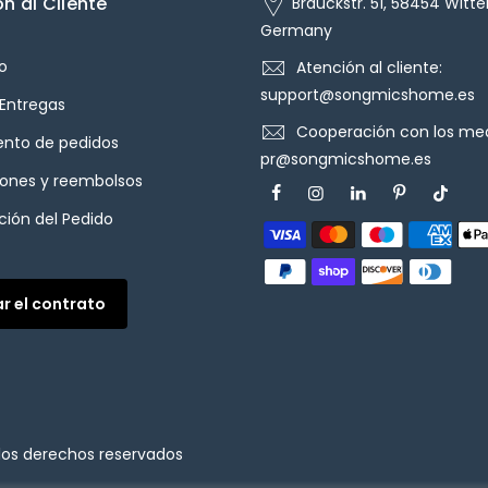
n al Cliente
Brauckstr. 51, 58454 Witte
Germany
o
Atención al cliente:
support@songmicshome.es
 Entregas
Cooperación con los med
ento de pedidos
pr@songmicshome.es
iones y reembolsos
ión del Pedido
ar el contrato
los derechos reservados