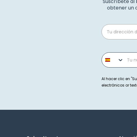
Suscríbete al
obtener un c
Email
Phone number
Al hacer clic en "Su
electrónicos or t