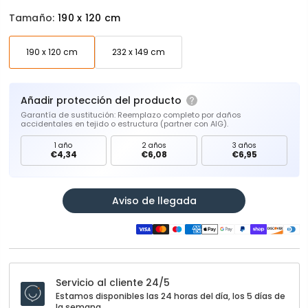
Tamaño:
190 x 120 cm
190 x 120 cm
232 x 149 cm
Añadir protección del producto
Garantía de sustitución: Reemplazo completo por daños
accidentales en tejido o estructura (partner con AIG).
1 año
2 años
3 años
€4,34
€6,08
€6,95
Aviso de llegada
Servicio al cliente 24/5
Estamos disponibles las 24 horas del día, los 5 días de
la semana