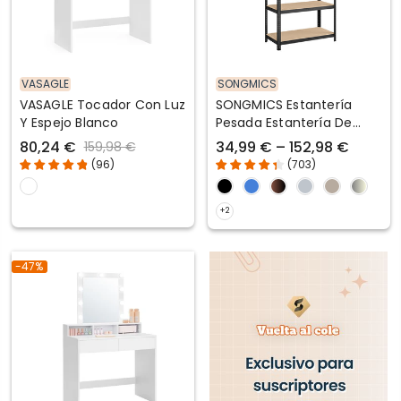
VASAGLE
SONGMICS
VASAGLE Tocador Con Luz
SONGMICS Estantería
Y Espejo Blanco
Pesada Estantería De
Acero Montaje Sin
80,24 €
34,99 € – 152,98 €
159,98 €
Herramientas
(
96
)
(
703
)
-47%