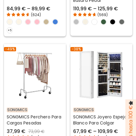
Basura Pedal
84,99 € – 89,99 €
110,99 € – 125,99 €
(
624
)
(
569
)
-49%
-38%
SONGMICS
SONGMICS
SONGMICS Perchero Para
SONGMICS Joyero Espejo
Cargas Pesadas
Blanco Para Colgar
37,99 €
67,99 € – 109,99 €
73,99 €