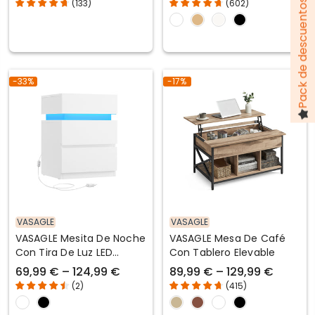
Pack de descuentos hasta 100 €
(
133
)
(
602
)
-33%
-17%
VASAGLE
VASAGLE
VASAGLE Mesita De Noche
VASAGLE Mesa De Café
Con Tira De Luz LED
Con Tablero Elevable
Multicolor Variable
69,99 € – 124,99 €
89,99 € – 129,99 €
(
2
)
(
415
)