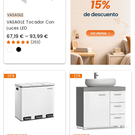
VASAGLE
VASAGLE Tocador Con
Luces LED
67,19 € – 93,99 €
(
253
)
-26%
-22%