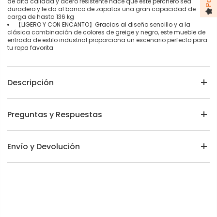
de alta calidad y acero resistente hace que este perchero sea
duradero y le da al banco de zapatos una gran capacidad de
carga de hasta 136 kg
【LIGERO Y CON ENCANTO】Gracias al diseño sencillo y a la
clásica combinación de colores de greige y negro, este mueble de
entrada de estilo industrial proporciona un escenario perfecto para
tu ropa favorita
Descripción
Preguntas y Respuestas
Envío y Devolución