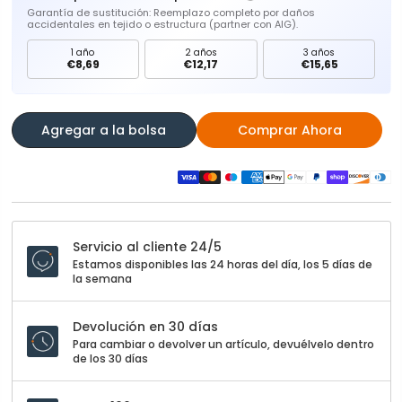
Garantía de sustitución: Reemplazo completo por daños
accidentales en tejido o estructura (partner con AIG).
1 año
2 años
3 años
€8,69
€12,17
€15,65
Agregar a la bolsa
Comprar Ahora
Servicio al cliente 24/5
Estamos disponibles las 24 horas del día, los 5 días de
la semana
Devolución en 30 días
Para cambiar o devolver un artículo, devuélvelo dentro
de los 30 días