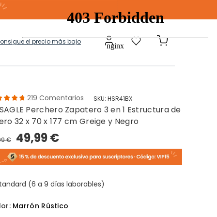
consigue el precio más bajo
219
Comentarios
SKU:
HSR41BX
SAGLE Perchero Zapatero 3 en 1 Estructura de
a
Modulares
ero 32 x 70 x 177 cm Greige y Negro
49,99 €
99 €
tos Ropa Sucia
Baules Ottoman
tandard (6 a 9 días laborables)
lor:
Marrón Rústico