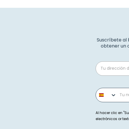
Suscríbete al
obtener un c
Email
Phone number
Al hacer clic en "Su
electrónicos or t