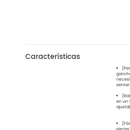
Características
[Pe
gancho
necesi
sentar
[Ro
en un 
ajusta
[Fác
piezas