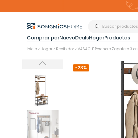
Comprar por
Nuevo
Deals
Hogar
Productos
Organización del
Inicio
>
Hogar
>
Recibidor
>
VASAGLE Perchero Zapatero 3 en 1
-23%
Estanterías
Cajas de
Almacenami
Maquillaje y
Joyería