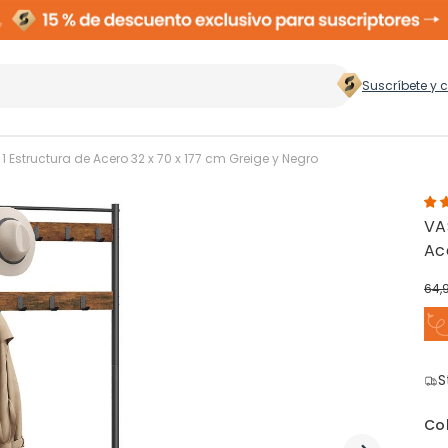
Suscríbete y 
 hogar
>
 Estructura de Acero 32 x 70 x 177 cm Greige y Negro
VA
Zapateros
Rop
Ac
64,
Cubos de Basura
Ces
ento
S
Perchas
Co