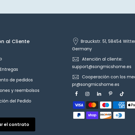
n al Cliente
Brauckstr. 51, 58454 Witte
Germany
o
Atención al cliente:
support@songmicshome.es
 Entregas
Cooperación con los med
ento de pedidos
pr@songmicshome.es
iones y reembolsos
ión del Pedido
ar el contrato