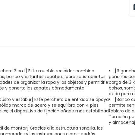
rchero 3 en 1] Este mueble recibidor combina
[9 gancho
s, banco y estantes zapatero, para satisfacer tus
ganchos con
dades de organizar la ropa y los objetos y permitirle
carga de 3 k
te y ponerte los zapatos cómodamente
bolsos, somb
óxido para 
busto y estable] Este perchero de entrada se apoya
[Banco co
sólido marco de acero y se equilibra con 4 pies
permite sen
bles; el dispositivo de fijación añade más estabilidad
tablero de 
También pued
y almacenaj
il de montar] Gracias a la estructura sencilla, las
 numeradas y las instrucciones claras, podrás