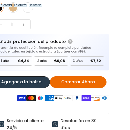
En oferta
En oferta
En oferta
Añadir protección del producto
arantía de sustitución: Reemplazo completo por daños
ccidentales en tejido o estructura (partner con AIG).
€4,34
€6,08
€7,82
1 año
2 años
3 años
Agregar a la bolsa
Comprar Ahora
Servicio al cliente
Devolución en 30
24/5
días