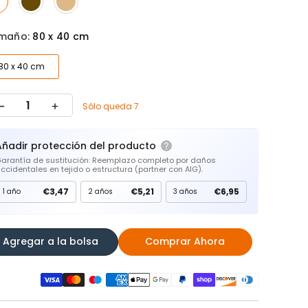
maño:
80 x 40 cm
80 x 40 cm
Sólo queda 7
Añadir protección del producto
arantía de sustitución: Reemplazo completo por daños
ccidentales en tejido o estructura (partner con AIG).
€3,47
€5,21
€6,95
1 año
2 años
3 años
Agregar a la bolsa
Comprar Ahora