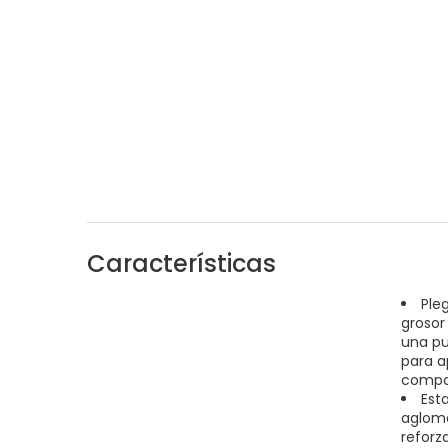
Características
Ple
grosor
una pu
para a
compa
Est
aglome
reforz