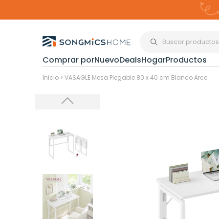
Comprar por
Nuevo
Deals
Hogar
Productos
Organización del
Inicio
>
VASAGLE Mesa Plegable 80 x 40 cm Blanco Arce
Estanterías
Cajas de
Almacenami
Maquillaje y
Joyería