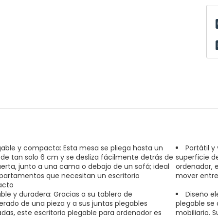
gable y compacta: Esta mesa se pliega hasta un
Portátil 
 de tan solo 6 cm y se desliza fácilmente detrás de
superficie d
erta, junto a una cama o debajo de un sofá; ideal
ordenador, es
partamentos que necesitan un escritorio
mover entre
cto
able y duradera: Gracias a su tablero de
Diseño e
rado de una pieza y a sus juntas plegables
plegable se 
adas, este escritorio plegable para ordenador es
mobiliario. 