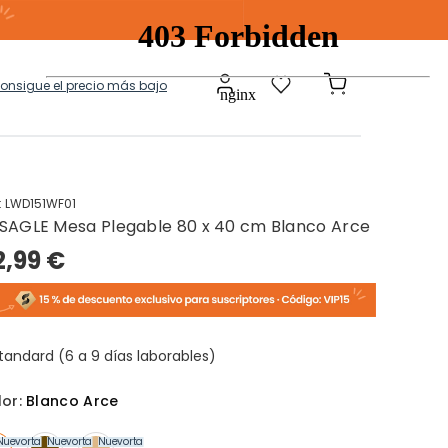
consigue el precio más bajo
:
LWD151WF01
SAGLE Mesa Plegable 80 x 40 cm Blanco Arce
a
Modulares
2,99 €
tos Ropa Sucia
Baules Ottoman
tandard (6 a 9 días laborables)
lor:
Blanco Arce
Nuevo
En oferta
Nuevo
En oferta
Nuevo
En oferta