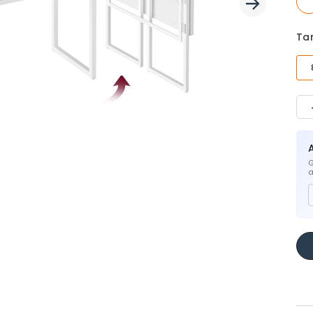
Ta
G
a