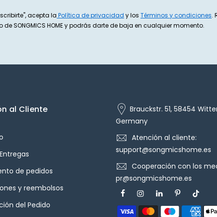
scribirte", acepta la
Política de privacidad
y los
Términos y condiciones
.
exto de SONGMICS HOME y podrás darte de baja en cualquier momento.
n al Cliente
Brauckstr. 51, 58454 Witte
Germany
o
Atención al cliente:
support@songmicshome.es
 Entregas
Cooperación con los med
ento de pedidos
pr@songmicshome.es
iones y reembolsos
ión del Pedido