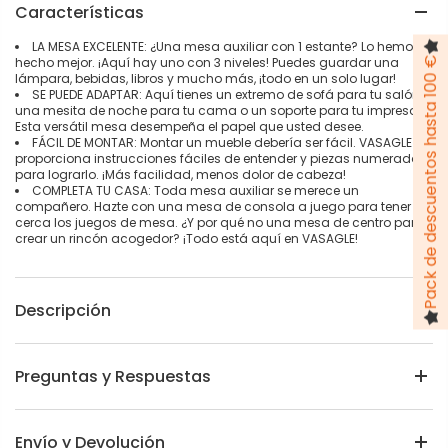
Características
LA MESA EXCELENTE: ¿Una mesa auxiliar con 1 estante? Lo hemos
hecho mejor. ¡Aquí hay uno con 3 niveles! Puedes guardar una
Pack de descuentos hasta 100 €
lámpara, bebidas, libros y mucho más, ¡todo en un solo lugar!
SE PUEDE ADAPTAR: Aquí tienes un extremo de sofá para tu salón,
una mesita de noche para tu cama o un soporte para tu impresora.
Esta versátil mesa desempeña el papel que usted desee.
FÁCIL DE MONTAR: Montar un mueble debería ser fácil. VASAGLE
proporciona instrucciones fáciles de entender y piezas numeradas
para lograrlo. ¡Más facilidad, menos dolor de cabeza!
COMPLETA TU CASA: Toda mesa auxiliar se merece un
compañero. Hazte con una mesa de consola a juego para tener
cerca los juegos de mesa. ¿Y por qué no una mesa de centro para
crear un rincón acogedor? ¡Todo está aquí en VASAGLE!
Descripción
Preguntas y Respuestas
Envío y Devolución