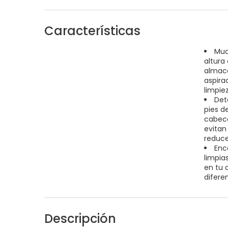
Características
Muc
altura
almace
aspira
limpie
Det
pies d
cabece
evitan
reduce
Enc
limpia
en tu 
diferen
Descripción