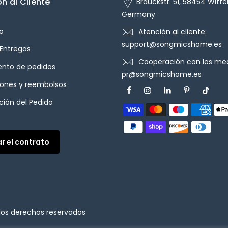
n al Cliente
Brauckstr. 51, 58454 Witte
Germany
o
Atención al cliente:
support@songmicshome.es
 Entregas
Cooperación con los med
ento de pedidos
pr@songmicshome.es
iones y reembolsos
ión del Pedido
ar el contrato
los derechos reservados