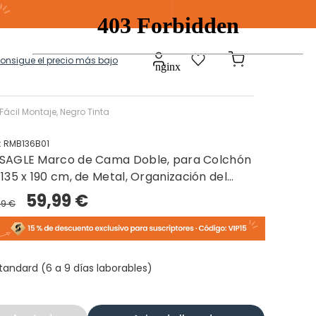
consigue el precio más bajo
ácil Montaje, Negro Tinta
:
RMB136B01
SAGLE Marco de Cama Doble, para Colchón
a
Modulares
 135 x 190 cm, de Metal, Organización del
pacio, Moderno, para Invitados, Fácil Montaje,
59,99 €
99 €
gro Tinta
tos Ropa Sucia
Baules Ottoman
tandard (6 a 9 días laborables)