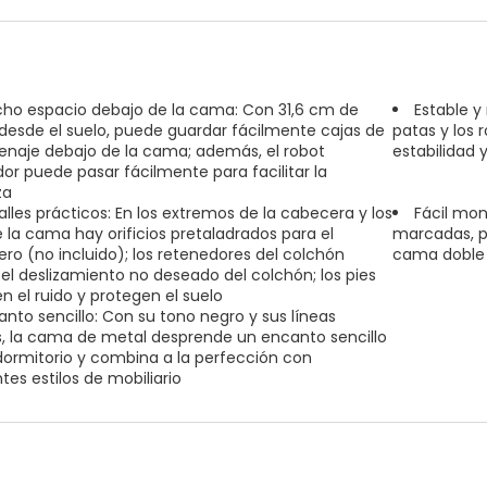
ho espacio debajo de la cama: Con 31,6 cm de
Estable y
 desde el suelo, puede guardar fácilmente cajas de
patas y los
naje debajo de la cama; además, el robot
estabilidad 
dor puede pasar fácilmente para facilitar la
za
alles prácticos: En los extremos de la cabecera y los
Fácil mon
e la cama hay orificios pretaladrados para el
marcadas, p
ro (no incluido); los retenedores del colchón
cama doble
 el deslizamiento no deseado del colchón; los pies
n el ruido y protegen el suelo
anto sencillo: Con su tono negro y sus líneas
s, la cama de metal desprende un encanto sencillo
dormitorio y combina a la perfección con
tes estilos de mobiliario