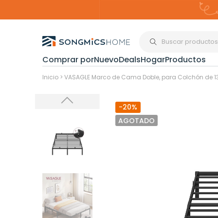
Comprar por
Nuevo
Deals
Hogar
Productos
Organización del
Inicio
>
VASAGLE Marco de Cama Doble, para Colchón de 135 x
-20%
Estanterías
AGOTADO
Cajas de
Almacenami
Maquillaje y
Joyería