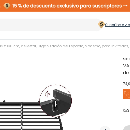
Suscríbete y 
 hogar
>
 190 cm, de Metal, Organización del Espacio, Moderno, para Invitados, F
SKU
VA
Zapateros
Rop
de
Es
74,
Ne
Cubos de Basura
Ces
ento
S
Perchas