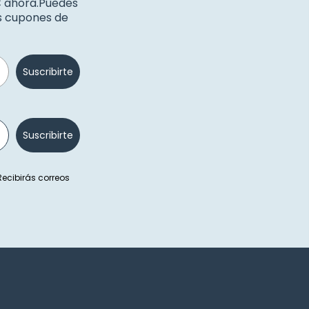
€ ahora.Puedes
os cupones de
Suscribirte
Suscribirte
 Recibirás correos