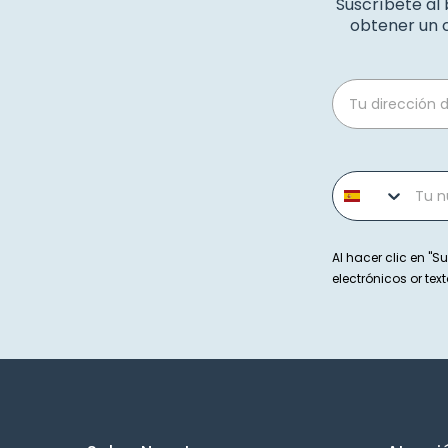
Suscríbete al
obtener un c
Email
Phone number
Al hacer clic en "Su
electrónicos or t