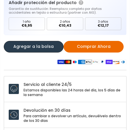
Añadir protección del producto
Garantía de sustitución: Reemplazo completo por daños
accidentales en tejido o estructura (partner con AIG).
1 año
2 años
3 años
€6,95
€10,43
€12,17
Agregar a la bolsa
Comprar Ahora
Servicio al cliente 24/5
Estamos disponibles las 24 horas del día, los 5 días de
la semana
Devolución en 30 días
Para cambiar o devolver un artículo, devuélvelo dentro
de los 30 días