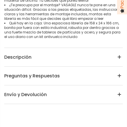
material de oficina. Tú decides qué pared elevar
¿Te preocupa por el montaje? VASAGLE nunca te pone en una
situación difícil. Gracias a las piezas etiquetadas, las instrucciones
claras y las herramientas de montaje incluidas, montas esta
librería es más fácil que decides qué libro empezar a leer
Qué hay en la caja: Una espaciosa librería de 158 x 24 x 166 cm,
bonita por fuera con estilo industrial, robusta por dentro gracias a
una fuerte mezcla de tableros de partículas y acero, y segura para
el uso diario con un kit antivuelco incluido
Descripción
Preguntas y Respuestas
Envío y Devolución