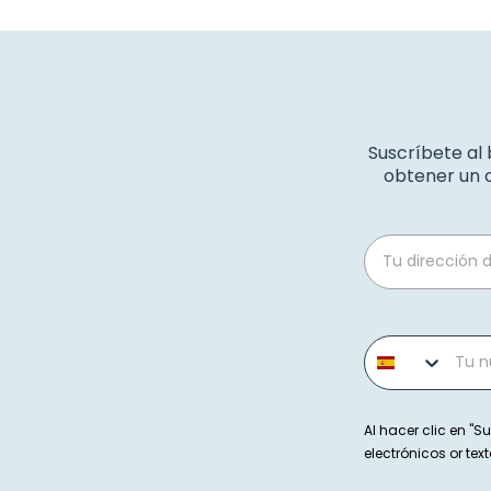
Suscríbete al
obtener un c
Email
Phone number
Al hacer clic en "Su
electrónicos or t