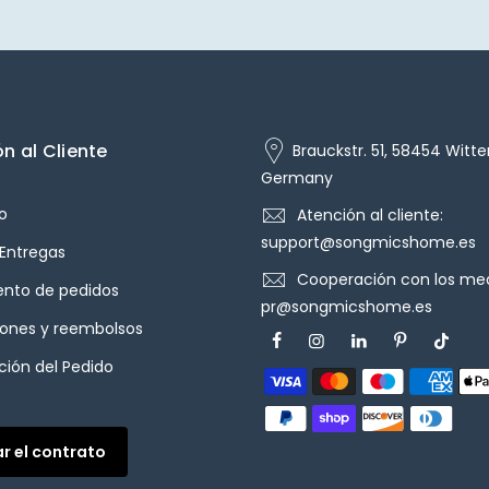
n al Cliente
Brauckstr. 51, 58454 Witte
Germany
o
Atención al cliente:
support@songmicshome.es
 Entregas
Cooperación con los med
ento de pedidos
pr@songmicshome.es
iones y reembolsos
ión del Pedido
ar el contrato