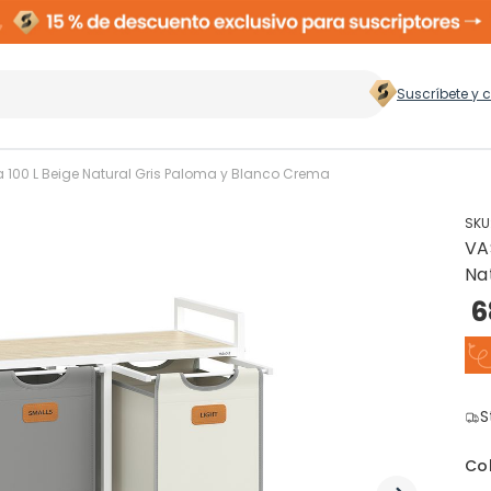
Suscríbete y 
 hogar
>
 100 L Beige Natural Gris Paloma y Blanco Crema
SKU
VA
Zapateros
Rop
Na
6
Cubos de Basura
Ces
ento
S
Perchas
Co