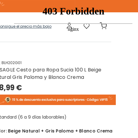
consigue el precio más bajo
:
BLH202G01
SAGLE Cesto para Ropa Sucia 100 L Beige
a
Modulares
tural Gris Paloma y Blanco Crema
8,99 €
tos Ropa Sucia
Baules Ottoman
tandard (6 a 9 días laborables)
lor:
Beige Natural + Gris Paloma + Blanco Crema