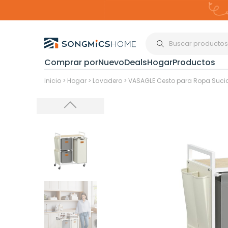
Comprar por
Nuevo
Deals
Hogar
Productos
Organización del
Inicio
>
Hogar
>
Lavadero
>
VASAGLE Cesto para Ropa Sucia
Estanterías
Cajas de
Almacenami
Maquillaje y
Joyería