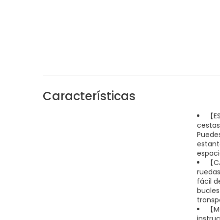
Características
【ES
cestas
Puedes
estant
espaci
【CA
ruedas
fácil 
bucles 
transp
【MO
instru