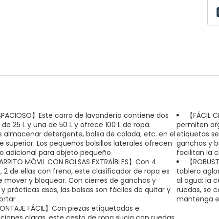
PACIOSO】Este carro de lavandería contiene dos
【FÁCIL CL
 de 25 L y una de 50 L y ofrece 100 L de ropa.
permiten org
 almacenar detergente, bolsa de colada, etc. en el
etiquetas se
e superior. Los pequeños bolsillos laterales ofrecen
ganchos y bu
o adicional para objeto pequeño
facilitan la 
RRITO MÓVIL CON BOLSAS EXTRAÍBLES】Con 4
【ROBUSTO
, 2 de ellas con freno, este clasificador de ropa es
tablero aglo
de mover y bloquear. Con cierres de ganchos y
al agua: la 
y prácticas asas, las bolsas son fáciles de quitar y
ruedas, se c
ortar
mantenga es
NTAJE FÁCIL】Con piezas etiquetadas e
cciones claras, este cesto de ropa sucia con ruedas