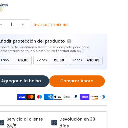
Nuevo
Inventario limitado
Añadir protección del producto
arantía de sustitución: Reemplazo completo por daños
ccidentales en tejido o estructura (partner con AIG).
€6,08
€8,69
€10,43
1 año
2 años
3 años
Agregar a la bolsa
Comprar Ahora
Servicio al cliente
Devolución en 30
24/5
días