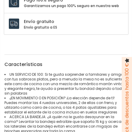
Garantizamos un pago 100% seguro en nuestra web
Envío gratuito
Envío gratuito a ES
Características
Pack de descuentos hasta 100 €
UN SERVICIO DE 100: Si te gusta sorprender a familiares y amigos
con tus sabrosos platos, pero a menudo la mesa no es suficiente,
este carro de cocina con una mezcla de romántico marrón vintage
y elegante negro, te ayuda a presentar tu bondad dejando a todos
sin palabras
¿EN MOVIMIENTO O EN POSICIÓN? ¡La elección depende de tí!
Puedes montar las 4 ruedas universales, 2 de ellas con freno, y
utilizarlo como carro de cocina, o las 4 patas ajustables para
estabilizar el estante de la cocina incluso en suelos irregulares
ACERCA LA BANDEJA: ¿A quién no le gusta desayunar en la
cama? Levantar la bandeja extraíble que soporta 15 kg y acercarla;
los laterales de la bandeja evitan encontrarse con migajas de
brioches esparcidas por toda la cama