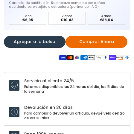
Garantía de sustitución: Reemplazo completo por daños
accidentales en tejido o estructura (partner con AIG).
1 año
2 años
3 años
€6,95
€10,43
€13,04
Agregar a la bolsa
Comprar Ahora
Servicio al cliente 24/5
Estamos disponibles las 24 horas del día, los 5 días de
la semana
Devolución en 30 días
Para cambiar o devolver un artículo, devuélvelo dentro
de los 30 días
Pago 100% seguro