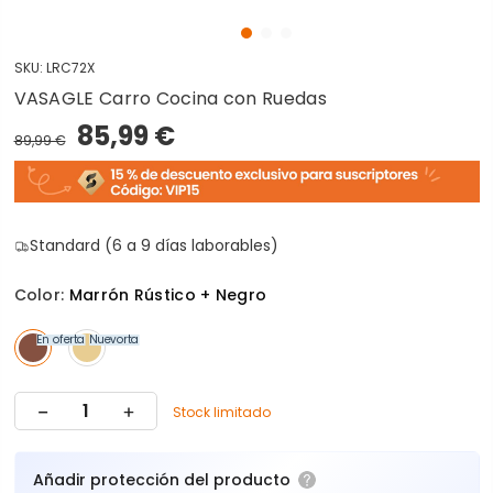
SKU:
LRC72X
VASAGLE Carro Cocina con Ruedas
85,99 €
89,99 €
Standard (6 a 9 días laborables)
Color:
Marrón Rústico + Negro
En oferta
Nuevo
En oferta
Stock limitado
Añadir protección del producto