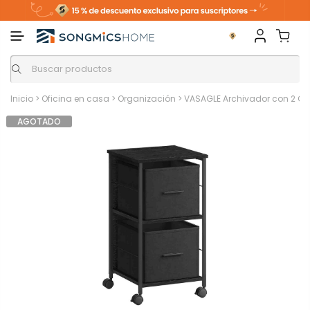
Inicio
>
Oficina en casa
>
Organización
>
VASAGLE Archivador con 2 Ca
AGOTADO