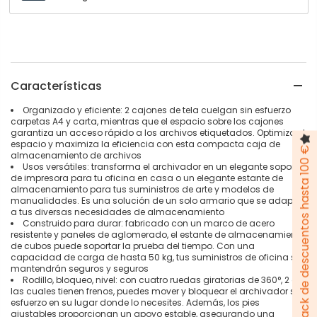
Características
Organizado y eficiente: 2 cajones de tela cuelgan sin esfuerzo
carpetas A4 y carta, mientras que el espacio sobre los cajones
garantiza un acceso rápido a los archivos etiquetados. Optimiza el
espacio y maximiza la eficiencia con esta compacta caja de
Pack de descuentos hasta 100 €
almacenamiento de archivos
Usos versátiles: transforma el archivador en un elegante soporte
de impresora para tu oficina en casa o un elegante estante de
almacenamiento para tus suministros de arte y modelos de
manualidades. Es una solución de un solo armario que se adapta
a tus diversas necesidades de almacenamiento
Construido para durar: fabricado con un marco de acero
resistente y paneles de aglomerado, el estante de almacenamiento
de cubos puede soportar la prueba del tiempo. Con una
capacidad de carga de hasta 50 kg, tus suministros de oficina se
mantendrán seguros y seguros
Rodillo, bloqueo, nivel: con cuatro ruedas giratorias de 360°, 2 de
las cuales tienen frenos, puedes mover y bloquear el archivador sin
esfuerzo en su lugar donde lo necesites. Además, los pies
ajustables proporcionan un apoyo estable, asegurando una