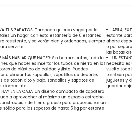
VA TUS ZAPATOS: Tampoco quieren vagar por la
APILA, E
Dales un hogar con esta estantería de 6 estantes
estante para
rro resistente, y se verán bien y ordenados, siempre
ahorre espac
para servirte
o por separa
las botas al
E MÁS HABLAR QUE HACER: Sin herramientas, todo lo
UN ESTANT
enes que hacer es insertar los tubos de hierro en los
necesita es 
ores de plástico de calidad y ¡listo! Puedes
vuelta toda 
 a alinear tus zapatillas, zapatillas de deporte,
también pue
s de tacón alto y bajo, sandalias y zapatos de
juguetes y d
 de inmediato
guardar caja
 HAY EN LA CAJA: Un diseño compacto de zapatero
uda a aprovechar al máximo un espacio estrecho
construcción de hierro grueso para proporcionar un
e sólido para los zapatos de hasta 5 kg por estante