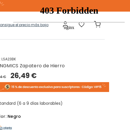
consigue el precio más bajo
:
LSA23BK
NGMICS Zapatero de Hierro
a
Modulares
26,49 €
84 €
tos Ropa Sucia
Baules Ottoman
tandard (6 a 9 días laborables)
lor:
Negro
En oferta