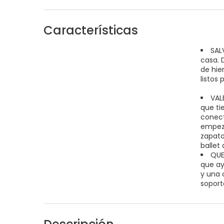
Características
SAL
casa. 
de hie
listos 
VAL
que ti
conect
empezar
zapato
ballet
QUE
que ay
y una 
soport