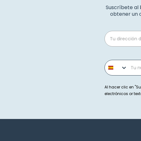
Suscríbete al
obtener un c
Email
Phone number
Al hacer clic en "Su
electrónicos or t