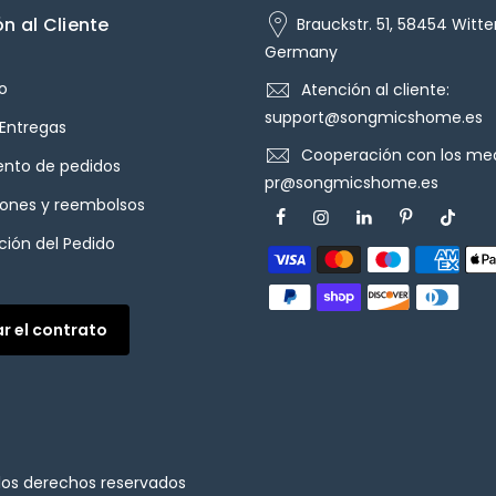
n al Cliente
Brauckstr. 51, 58454 Witte
Germany
o
Atención al cliente:
support@songmicshome.es
 Entregas
Cooperación con los med
ento de pedidos
pr@songmicshome.es
iones y reembolsos
ión del Pedido
ar el contrato
los derechos reservados