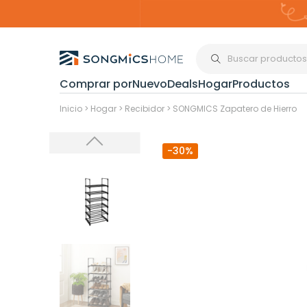
Comprar por
Nuevo
Deals
Hogar
Productos
Organización del
Inicio
>
Hogar
>
Recibidor
>
SONGMICS Zapatero de Hierro
-30%
Estanterías
Cajas de
Almacenami
Maquillaje y
Joyería