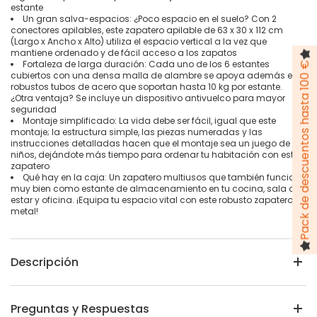
estante
Un gran salva-espacios: ¿Poco espacio en el suelo? Con 2
conectores apilables, este zapatero apilable de 63 x 30 x 112 cm
(Largo x Ancho x Alto) utiliza el espacio vertical a la vez que
mantiene ordenado y de fácil acceso a los zapatos
Fortaleza de larga duración: Cada uno de los 6 estantes
Pack de descuentos hasta 100 €
cubiertos con una densa malla de alambre se apoya además en
robustos tubos de acero que soportan hasta 10 kg por estante.
¿Otra ventaja? Se incluye un dispositivo antivuelco para mayor
seguridad
Montaje simplificado: La vida debe ser fácil, igual que este
montaje; la estructura simple, las piezas numeradas y las
instrucciones detalladas hacen que el montaje sea un juego de
niños, dejándote más tiempo para ordenar tu habitación con este
zapatero
Qué hay en la caja: Un zapatero multiusos que también funciona
muy bien como estante de almacenamiento en tu cocina, sala de
estar y oficina. ¡Equipa tu espacio vital con este robusto zapatero de
metal!
Descripción
Preguntas y Respuestas