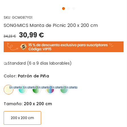
SKU:
GCM087Y01
SONGMICS Manta de Picnic 200 x 200 cm
30,99 €
34,23 €
Standard (6 a 9 días laborables)
Color:
Patrón de Piña
En oferta
En oferta
En oferta
En oferta
En oferta
Tamaño:
200 x 200 cm
200 x 200 cm