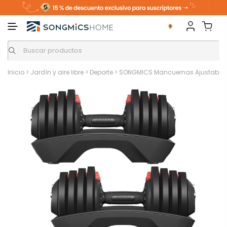
Inicio
>
Jardín y aire libre
>
Deporte
>
SONGMICS Mancuernas Ajustables