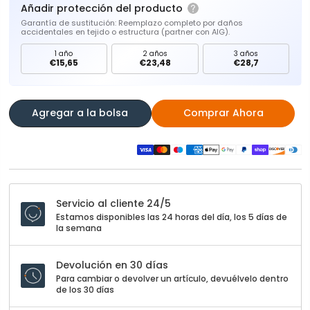
Añadir protección del producto
Garantía de sustitución: Reemplazo completo por daños
accidentales en tejido o estructura (partner con AIG).
1 año
2 años
3 años
€15,65
€23,48
€28,7
Agregar a la bolsa
Comprar Ahora
Servicio al cliente 24/5
Estamos disponibles las 24 horas del día, los 5 días de
la semana
Devolución en 30 días
Para cambiar o devolver un artículo, devuélvelo dentro
de los 30 días