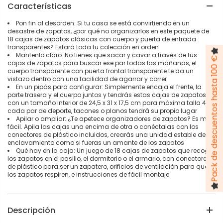
Características
Pon fin al desorden: Si tu casa se está convirtiendo en un
desastre de zapatos, ¿por qué no organizarlos en este paquete de
18 cajas de zapatos clásicas con cuerpo y puerta de entrada
transparentes? Estará toda tu colección en orden
Mantenlo claro: No tienes que sacar y cavar a través de tus
Pack de descuentos hasta 100 €
cajas de zapatos para buscar ese par todas las mañanas, el
cuerpo transparente con puerta frontal transparente te da un
vistazo dentro con una facilidad de agarrar y correr
En un pipás para configurar: Simplemente encaja el frente, la
parte trasera y el cuerpo juntos y tendrás estas cajas de zapatos
con un tamaño interior de 24,5 x 31 x 17,5 cm para máxima talla 44;
cada par de deporte, tacones o planos tendrá su propio lugar
Apilar o ampliar: ¿Te apetece organizadores de zapatos? Es muy
fácil. Apila las cajas una encima de otra o conéctalas con los
conectores de plástico incluidos, crearás una unidad estable de
enclavamiento como si fueras un amante de los zapatos
Qué hay en la caja: Un juego de 18 cajas de zapatos que recoge
los zapatos en el pasillo, el dormitorio o el armario, con conectores
de plástico para ser un zapatero, orificios de ventilación para que
los zapatos respiren, e instrucciones de fácil montaje
Descripción