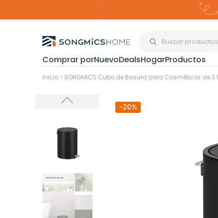
Comprar por
Nuevo
Deals
Hogar
Productos
Organización del
Inicio
>
SONGMICS Cubo de Basura para Cosméticos de 3 L
-20%
Estanterías
Cajas de
Almacenami
Maquillaje y
Joyería