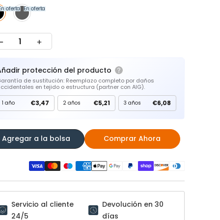
En oferta
En oferta
Añadir protección del producto
arantía de sustitución: Reemplazo completo por daños
ccidentales en tejido o estructura (partner con AIG).
€3,47
€5,21
€6,08
1 año
2 años
3 años
Agregar a la bolsa
Comprar Ahora
Servicio al cliente
Devolución en 30
24/5
días