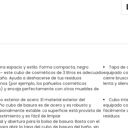
rra espacio y estilo: Forma compacta, negro
Tapa de c
o- este cubo de cosméticos de 3 litros es adecuado
equipado co
año. Ayuda a deshacerse de tus residuos
cierre brus
anos (por ejemplo, los pañuelos cosméticos
lenta y silen
) y encaja perfectamente con otros muebles de
 exterior de acero: El material exterior del
Cubo inter
o cubo de basura es de acero y es robusto y
equipado co
ionalmente estable. La superficie está provista de
fácilmente d
estimiento y es fácil de limpiar
residuos
al y abertura para la bolsa de basura: Basta con el
para abrir la tapa del cubo de basura del baño, sin