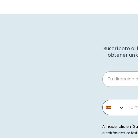
Suscríbete al
obtener un c
Email
Phone number
Al hacer clic en "Su
electrónicos or t