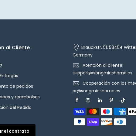
n al Cliente
Brauckstr. 51, 58454 Witte
Germany
o
Atención al cliente:
support@songmicshome.es
 Entregas
Cooperación con los med
ento de pedidos
pr@songmicshome.es
iones y reembolsos
ión del Pedido
ar el contrato