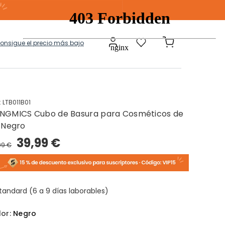
consigue el precio más bajo
:
LTB011B01
NGMICS Cubo de Basura para Cosméticos de
a
Modulares
L Negro
39,99 €
99 €
tos Ropa Sucia
Baules Ottoman
tandard (6 a 9 días laborables)
lor:
Negro