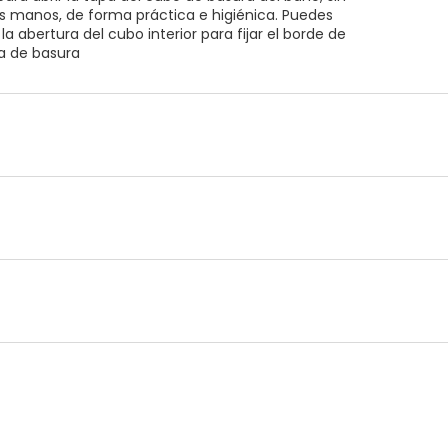
as manos, de forma práctica e higiénica. Puedes
r la abertura del cubo interior para fijar el borde de
sa de basura