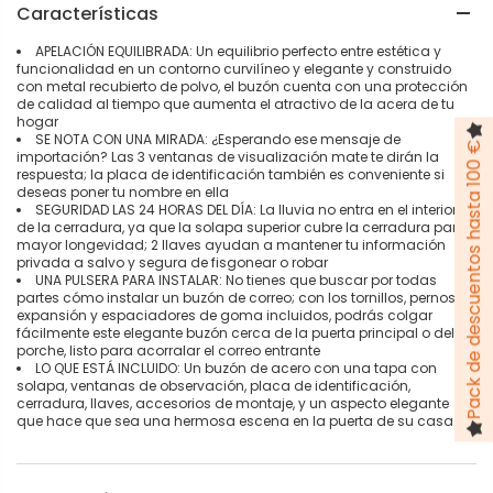
Características
APELACIÓN EQUILIBRADA: Un equilibrio perfecto entre estética y
funcionalidad en un contorno curvilíneo y elegante y construido
con metal recubierto de polvo, el buzón cuenta con una protección
de calidad al tiempo que aumenta el atractivo de la acera de tu
hogar
SE NOTA CON UNA MIRADA: ¿Esperando ese mensaje de
Pack de descuentos hasta 100 €
importación? Las 3 ventanas de visualización mate te dirán la
respuesta; la placa de identificación también es conveniente si
deseas poner tu nombre en ella
SEGURIDAD LAS 24 HORAS DEL DÍA: La lluvia no entra en el interior
de la cerradura, ya que la solapa superior cubre la cerradura para
mayor longevidad; 2 llaves ayudan a mantener tu información
privada a salvo y segura de fisgonear o robar
UNA PULSERA PARA INSTALAR: No tienes que buscar por todas
partes cómo instalar un buzón de correo; con los tornillos, pernos de
expansión y espaciadores de goma incluidos, podrás colgar
fácilmente este elegante buzón cerca de la puerta principal o del
porche, listo para acorralar el correo entrante
LO QUE ESTÁ INCLUIDO: Un buzón de acero con una tapa con
solapa, ventanas de observación, placa de identificación,
cerradura, llaves, accesorios de montaje, y un aspecto elegante
que hace que sea una hermosa escena en la puerta de su casa