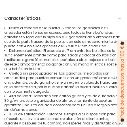
Características
Utiliza el espacio de la puerta: Si todos los gabinetes a tu
alrededor están llenos en exceso, pero todavía tiene bufandas,
calcetines y ropa de tus hijos sin el lugar adecuado, entonces haz
uso de la parte trasera de la puerta con este almacenamiento de
puerta con 4 bolsillos grandes de 32 x 10 x 17 cm cada uno
Pack de descuentos hasta 100 €
Distancia práctica: El espacio de 7 cm entre los bolsillos es lo
suficientemente grande como para sacar y colocar objetos con
facilidad; agarre fácilmente los pañales u otros objetos del bolsillo
de este compartimento colgante con una mano mientras sostiene
a tu bebé con la otra
Cuelga sin preocupaciones: Los ganchos mejorados son
adecuados para puertas comunes con un grosor máximo de 4,5
cm; además, cada gancho tiene un extremo volteado hacia arriba
en la parte trasera, por lo que no dañará la puerta incluso si está
completamente cargada
Alta calidad: Elaborado con cartón grueso y tejido duradero de
80 g/㎡non, este organizador de almacenamiento de puertas
garantiza una Alta calidad constante para un uso a largo plazo
sin deformaciones
100% de satisfacción: Estamos siempre a tu disposición para
ofrecerte un servicio profesional de atención al cliente antes,
durante y después de tu compra, no esperes más y disfrútalo ahora