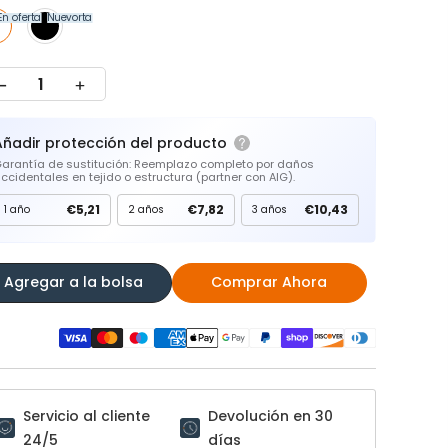
En oferta
Nuevo
En oferta
Añadir protección del producto
arantía de sustitución: Reemplazo completo por daños
ccidentales en tejido o estructura (partner con AIG).
€5,21
€7,82
€10,43
1 año
2 años
3 años
Agregar a la bolsa
Comprar Ahora
Servicio al cliente
Devolución en 30
24/5
días