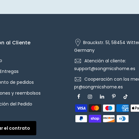
n al Cliente
Brauckstr. 51, 58454 Witte
Germany
o
Atención al cliente:
support@songmicshome.es
 Entregas
Cooperación con los med
ento de pedidos
pr@songmicshome.es
iones y reembolsos
ión del Pedido
ar el contrato