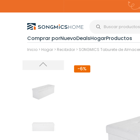
Comprar por
Nuevo
Deals
Hogar
Productos
Organización del
Inicio
>
Hogar
>
Recibidor
>
SONGMICS Taburete de Almacen
-6%
Estanterías
Cajas de
Almacenami
Maquillaje y
Joyería