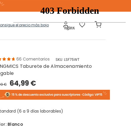
consigue el precio más bajo
66
Comentarios
SKU:
LSF75WT
NGMICS Taburete de Almacenamiento
a
Modulares
egable
64,99 €
99 €
tos Ropa Sucia
Baules Ottoman
tandard (6 a 9 días laborables)
lor:
Blanco