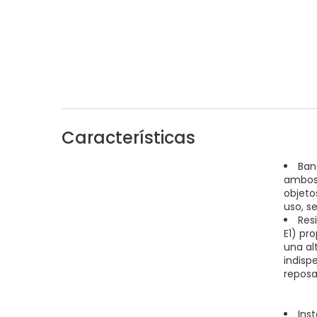
Características
Ban
ambos 
objeto
uso, s
Res
E1) pr
una al
indisp
reposa
Inst