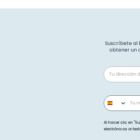
Suscríbete al
obtener un c
Email
Phone number
Al hacer clic en "Su
electrónicos or t