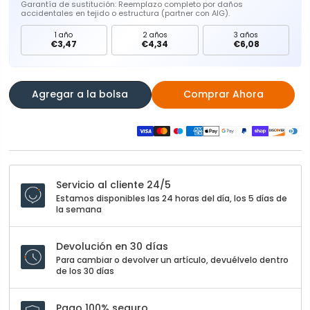
Garantía de sustitución: Reemplazo completo por daños
accidentales en tejido o estructura (partner con AIG).
1 año
2 años
3 años
€3,47
€4,34
€6,08
Agregar a la bolsa
Comprar Ahora
Servicio al cliente 24/5
Estamos disponibles las 24 horas del día, los 5 días de
la semana
Devolución en 30 días
Para cambiar o devolver un artículo, devuélvelo dentro
de los 30 días
Pago 100% seguro