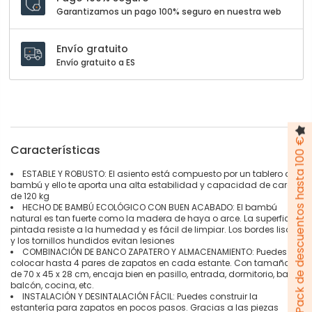
Garantizamos un pago 100% seguro en nuestra web
Envío gratuito
Envío gratuito a ES
Pack de descuentos hasta 100 €
Características
ESTABLE Y ROBUSTO: El asiento está compuesto por un tablero de
bambú y ello te aporta una alta estabilidad y capacidad de carga
de 120 kg
HECHO DE BAMBÚ ECOLÓGICO CON BUEN ACABADO: El bambú
natural es tan fuerte como la madera de haya o arce. La superficie
pintada resiste a la humedad y es fácil de limpiar. Los bordes lisos
y los tornillos hundidos evitan lesiones
COMBINACIÓN DE BANCO ZAPATERO Y ALMACENAMIENTO: Puedes
colocar hasta 4 pares de zapatos en cada estante. Con tamaño
de 70 x 45 x 28 cm, encaja bien en pasillo, entrada, dormitorio, baño,
balcón, cocina, etc.
INSTALACIÓN Y DESINTALACIÓN FÁCIL: Puedes construir la
estantería para zapatos en pocos pasos. Gracias a las piezas