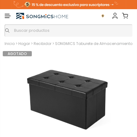
Inicio
>
Hogar
>
Recibidor
>
SONGMICS Taburete de Almacenamiento con 
AGOTADO