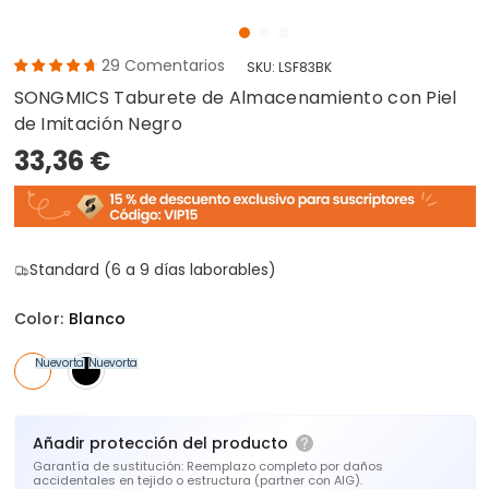
29
Comentarios
SKU:
LSF83BK
SONGMICS Taburete de Almacenamiento con Piel
de Imitación Negro
33,36 €
Standard (6 a 9 días laborables)
Color:
Blanco
Nuevo
En oferta
Nuevo
En oferta
Añadir protección del producto
Garantía de sustitución: Reemplazo completo por daños
accidentales en tejido o estructura (partner con AIG).