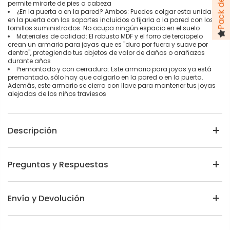
permite mirarte de pies a cabeza
¿En la puerta o en la pared? Ambos: Puedes colgar esta unidad
en la puerta con los soportes incluidos o fijarla a la pared con los
tornillos suministrados. No ocupa ningún espacio en el suelo
Materiales de calidad: El robusto MDF y el forro de terciopelo
crean un armario para joyas que es "duro por fuera y suave por
dentro", protegiendo tus objetos de valor de daños o arañazos
durante años
Premontado y con cerradura: Este armario para joyas ya está
premontado, sólo hay que colgarlo en la pared o en la puerta.
Además, este armario se cierra con llave para mantener tus joyas
alejadas de los niños traviesos
Descripción
Preguntas y Respuestas
Envío y Devolución