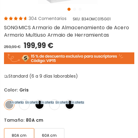
304
Comentarios
SKU:
B34OMC015G01
SONGMICS Armario de Almacenamiento de Acero
Armario Multiuso Armaio de Herramientas
199,99 €
259,99 €
Standard (6 a 9 días laborables)
Color:
Gris
En oferta
En oferta
En oferta
En oferta
En oferta
Tamaño:
80A cm
80A cm
60A cm