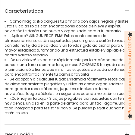
Características
Como magia: ¡No cargues tu armario con cajas negras y tristes!
Estas 3 cajas rojas con encantadores copos de nieve y espíritu
navideño te darán una nueva y organizada cara a tu armario
¿Apilado? ¡NINGÚN PROBLEMA! Estos contenedores de
Pack de descuentos hasta 100 €
almacenamiento están soportados por un grueso cartón forrado
con tela no tejida de calidad y un fondo rígido adicional para una
mayor estabilidad, formando una estructura estable y apilable que
ahorra valioso espacio
¡De un vistazo! Levantarte rápidamente por la mañana puede
parecer una tarea abrumadora, por eso SONGMICS te ayuda desde
el principio; sólo tienes que mirar las etiquetas de cada contenedor
para encontrar fácilmente tu camisa favorita
Se adaptan a cualquier lugar: Ensambla fácilmente estas cajas
de almacenamiento plegables y utilízalas como organizadores
para guardar ropa, sábanas, juguetes o incluso adornos
navideños; luego dóblalas en segundos cuando no estén en uso.
¿Qué hay en la caja? 3 cajas plegables con etiquetas con temas
navideños, un asa en la parte delantera para un fácil agarre, una
tapa integrada para resistir el polvo. Se pueden plegar cuando no
estén en uso
Descripción