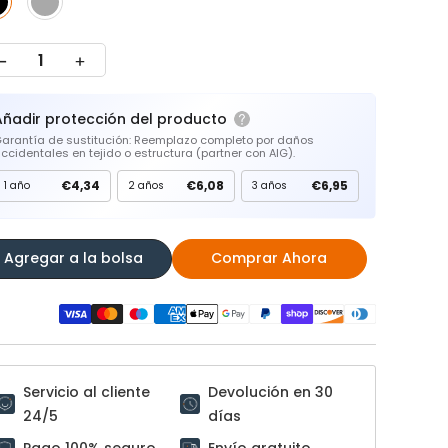
Añadir protección del producto
arantía de sustitución: Reemplazo completo por daños
ccidentales en tejido o estructura (partner con AIG).
€4,34
€6,08
€6,95
1 año
2 años
3 años
Agregar a la bolsa
Comprar Ahora
Servicio al cliente
Devolución en 30
24/5
días
Pago 100% seguro
Envío gratuito