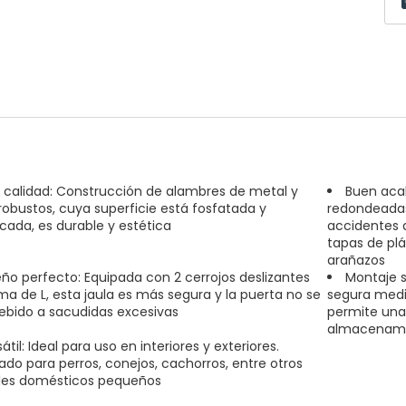
a calidad: Construcción de alambres de metal y
Buen acab
robustos, cuya superficie está fosfatada y
redondeadas
icada, es durable y estética
accidentes a
tapas de plá
arañazos
eño perfecto: Equipada con 2 cerrojos deslizantes
Montaje s
ma de L, esta jaula es más segura y la puerta no se
segura media
ebido a sacudidas excesivas
permite una
almacenamie
átil: Ideal para uso en interiores y exteriores.
do para perros, conejos, cachorros, entre otros
les domésticos pequeños