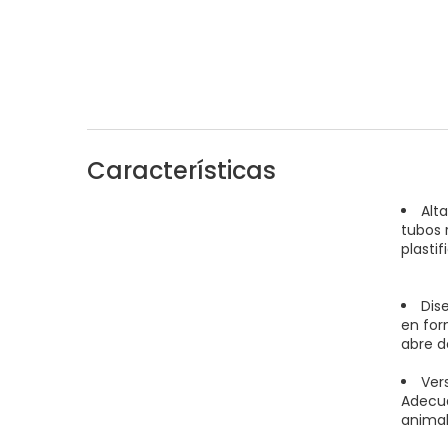
Características
Alt
tubos 
plastif
Dis
en for
abre d
Vers
Adecua
anima