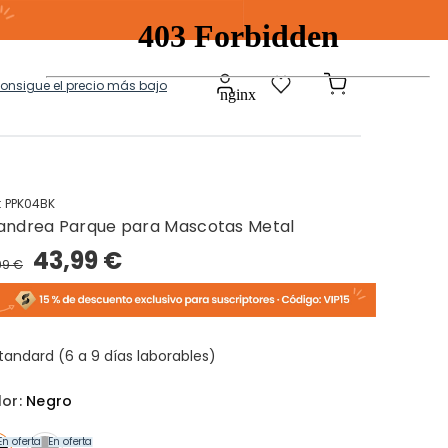
consigue el precio más bajo
:
PPK04BK
andrea Parque para Mascotas Metal
a
Modulares
43,99 €
99 €
tos Ropa Sucia
Baules Ottoman
tandard (6 a 9 días laborables)
lor:
Negro
En oferta
En oferta