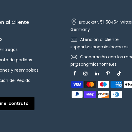
n al Cliente
Brauckstr. 51, 58454 Witte
Germany
o
Atención al cliente:
support@songmicshome.es
 Entregas
Cooperación con los med
ento de pedidos
pr@songmicshome.es
iones y reembolsos
ión del Pedido
ar el contrato