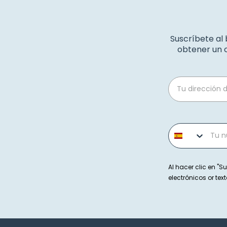
Suscríbete al
obtener un c
Email
Phone number
Al hacer clic en "Su
electrónicos or t