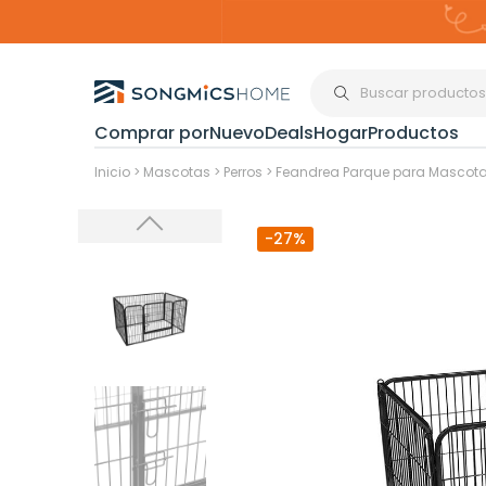
Comprar por
Nuevo
Deals
Hogar
Productos
Organización del
Inicio
>
Mascotas
>
Perros
>
Feandrea Parque para Mascota
-27%
Estanterías
Cajas de
Almacenami
Maquillaje y
Joyería