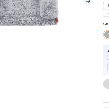
Co
G
a