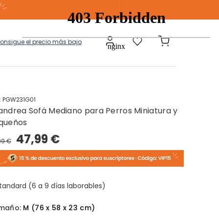
consigue el precio más bajo
:
PGW231G01
andrea Sofá Mediano para Perros Miniatura y
a
Modulares
queños
47,99 €
99 €
tos Ropa Sucia
Baules Ottoman
tandard (6 a 9 días laborables)
maño:
M (76 x 58 x 23 cm)