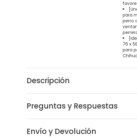
favore
[Un
para m
perro 
ventan
perrer
[Id
76 x 5
para p
Chihua
Descripción
Preguntas y Respuestas
Envío y Devolución