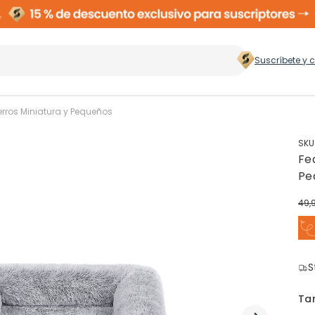
Suscríbete y 
 hogar
>
rros Miniatura y Pequeños
SKU
Fe
Zapateros
Rop
Pe
49,
Cubos de Basura
Ces
ento
S
Perchas
Ta