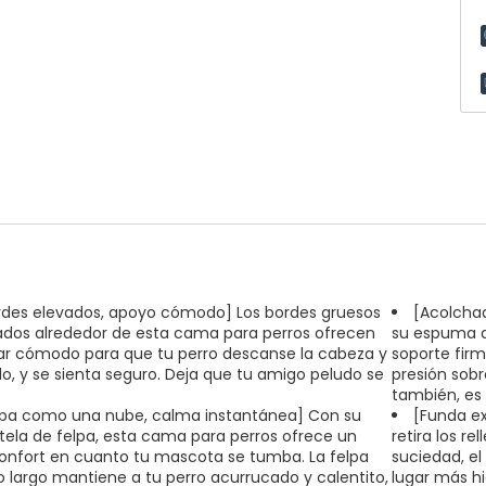
rdes elevados, apoyo cómodo] Los bordes gruesos
[Acolchad
ados alrededor de esta cama para perros ofrecen
su espuma d
ar cómodo para que tu perro descanse la cabeza y
soporte firme
llo, y se sienta seguro. Deja que tu amigo peludo se
presión sobr
también, es
lpa como una nube, calma instantánea] Con su
[Funda ex
tela de felpa, esta cama para perros ofrece un
retira los re
onfort en cuanto tu mascota se tumba. La felpa
suciedad, el 
o largo mantiene a tu perro acurrucado y calentito,
lugar más h