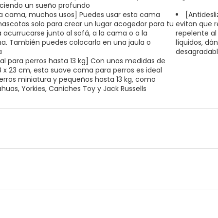
ciendo un sueño profundo
a cama, muchos usos] Puedes usar esta cama
[Antidesl
ascotas solo para crear un lugar acogedor para tu
evitan que r
a acurrucarse junto al sofá, a la cama o a la
repelente al
a. También puedes colocarla en una jaula o
líquidos, dá
a
desagradabl
eal para perros hasta 13 kg] Con unas medidas de
8 x 23 cm, esta suave cama para perros es ideal
erros miniatura y pequeños hasta 13 kg, como
huas, Yorkies, Caniches Toy y Jack Russells