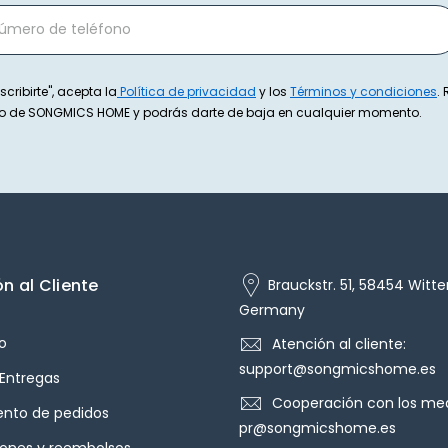
scribirte", acepta la
Política de privacidad
y los
Términos y condiciones
.
exto de SONGMICS HOME y podrás darte de baja en cualquier momento.
n al Cliente
Brauckstr. 51, 58454 Witte
Germany
o
Atención al cliente:
support@songmicshome.es
 Entregas
Cooperación con los med
ento de pedidos
pr@songmicshome.es
iones y reembolsos