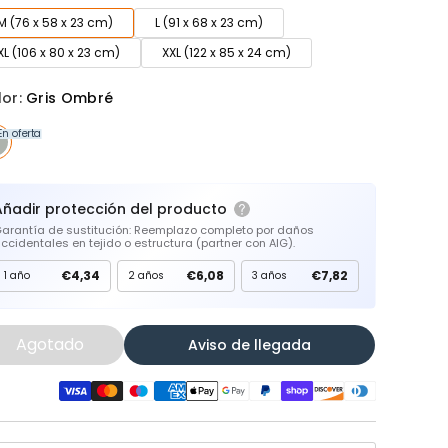
M (76 x 58 x 23 cm)
L (91 x 68 x 23 cm)
XL (106 x 80 x 23 cm)
XXL (122 x 85 x 24 cm)
lor:
Gris Ombré
En oferta
Añadir protección del producto
arantía de sustitución: Reemplazo completo por daños
ccidentales en tejido o estructura (partner con AIG).
€4,34
€6,08
€7,82
1 año
2 años
3 años
Agotado
Aviso de llegada