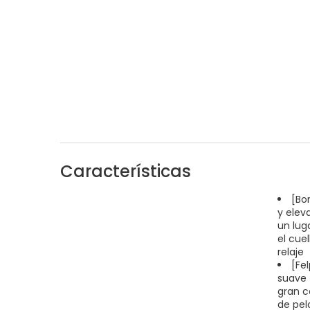
Características
[Bo
y elev
un lug
el cue
relaje
[Fe
suave 
gran c
de pel