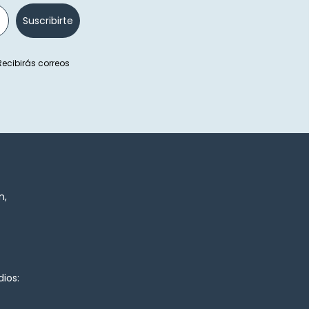
Suscribirte
 Recibirás correos
n,
ios: