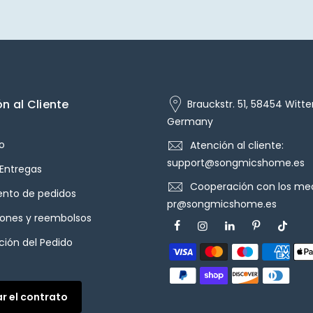
n al Cliente
Brauckstr. 51, 58454 Witte
Germany
o
Atención al cliente:
support@songmicshome.es
 Entregas
Cooperación con los med
ento de pedidos
pr@songmicshome.es
iones y reembolsos
ión del Pedido
ar el contrato