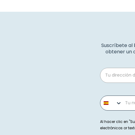
Suscríbete al
obtener un c
Email
Phone number
Al hacer clic en "Su
electrónicos or t