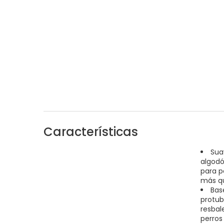
Características
Sua
algodó
para p
más qu
Bas
protub
resbal
perros