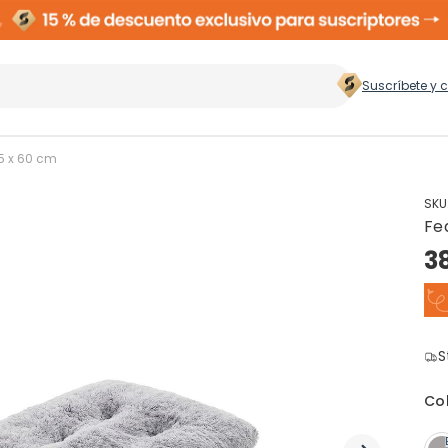
Suscríbete y 
 hogar
>
5 x 60 cm
SKU
Fe
Zapateros
Rop
3
Cubos de Basura
Ces
ento
S
Perchas
Co