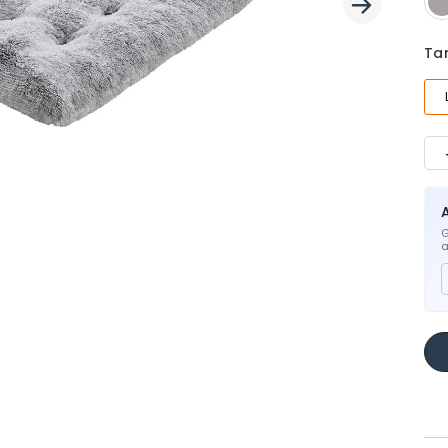
Ta
G
a