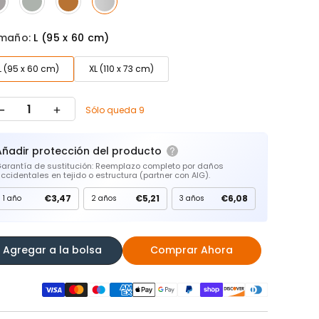
maño:
L (95 x 60 cm)
L (95 x 60 cm)
XL (110 x 73 cm)
Sólo queda 9
Añadir protección del producto
arantía de sustitución: Reemplazo completo por daños
ccidentales en tejido o estructura (partner con AIG).
€3,47
€5,21
€6,08
1 año
2 años
3 años
Agregar a la bolsa
Comprar Ahora