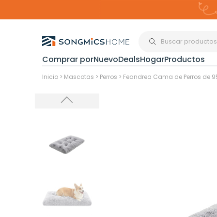
Comprar por
Nuevo
Deals
Hogar
Productos
Organización del
Inicio
>
Mascotas
>
Perros
>
Feandrea Cama de Perros de 9
Estanterías
Cajas de
Almacenami
Maquillaje y
Joyería