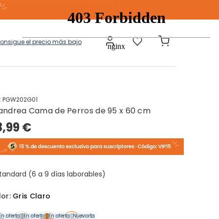
consigue el precio más bajo
:
PGW202G01
andrea Cama de Perros de 95 x 60 cm
a
Modulares
8,99 €
tos Ropa Sucia
Baules Ottoman
tandard (6 a 9 días laborables)
lor:
Gris Claro
En oferta
En oferta
En oferta
Nuevo
En oferta