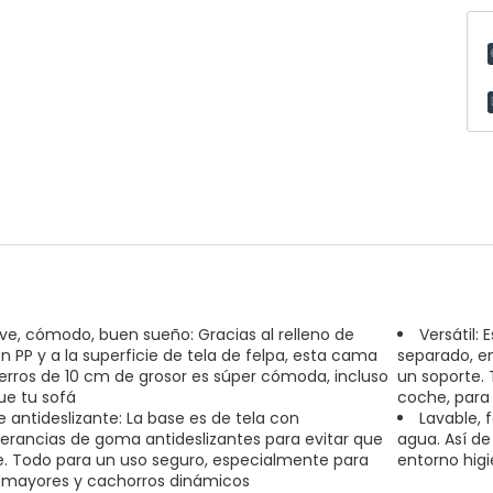
ve, cómodo, buen sueño: Gracias al relleno de
Versátil:
n PP y a la superficie de tela de felpa, esta cama
separado, en
erros de 10 cm de grosor es súper cómoda, incluso
un soporte. 
e tu sofá
coche, para
e antideslizante: La base es de tela con
Lavable, 
erancias de goma antideslizantes para evitar que
agua. Así de
e. Todo para un uso seguro, especialmente para
entorno higi
 mayores y cachorros dinámicos