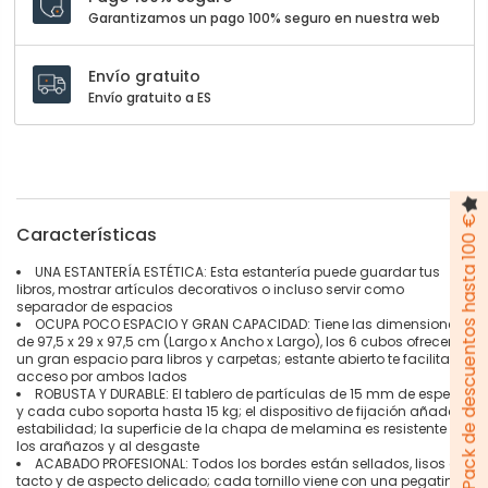
Garantizamos un pago 100% seguro en nuestra web
Envío gratuito
Envío gratuito a ES
Pack de descuentos hasta 100 €
Características
UNA ESTANTERÍA ESTÉTICA: Esta estantería puede guardar tus
libros, mostrar artículos decorativos o incluso servir como
separador de espacios
OCUPA POCO ESPACIO Y GRAN CAPACIDAD: Tiene las dimensiones
de 97,5 x 29 x 97,5 cm (Largo x Ancho x Largo), los 6 cubos ofrecen
un gran espacio para libros y carpetas; estante abierto te facilita el
acceso por ambos lados
ROBUSTA Y DURABLE: El tablero de partículas de 15 mm de espesor
y cada cubo soporta hasta 15 kg; el dispositivo de fijación añade la
estabilidad; la superficie de la chapa de melamina es resistente a
los arañazos y al desgaste
ACABADO PROFESIONAL: Todos los bordes están sellados, lisos al
tacto y de aspecto delicado; cada tornillo viene con una pegatina