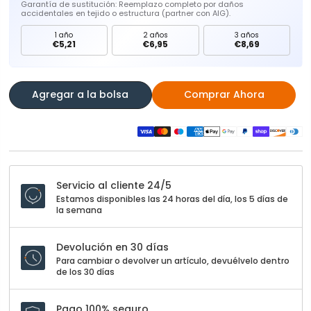
Garantía de sustitución: Reemplazo completo por daños
accidentales en tejido o estructura (partner con AIG).
1 año
2 años
3 años
€5,21
€6,95
€8,69
Agregar a la bolsa
Comprar Ahora
Servicio al cliente 24/5
Estamos disponibles las 24 horas del día, los 5 días de
la semana
Devolución en 30 días
Para cambiar o devolver un artículo, devuélvelo dentro
de los 30 días
Pago 100% seguro