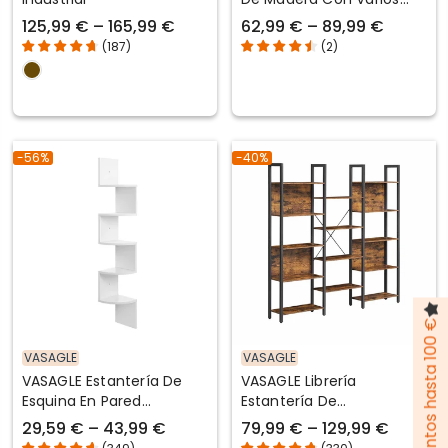
Niveles Para Salón Y
125,99 € – 165,99 €
62,99 € – 89,99 €
Estudio
(
187
)
(
2
)
-56%
-40%
Pack de descuentos hasta 100 €
VASAGLE
VASAGLE
VASAGLE Estantería De
VASAGLE Librería
Esquina En Pared
Estantería De
Esquinera Libros Para
Almacenamiento Con
29,59 € – 43,99 €
79,99 € – 129,99 €
Dormitorio Sala De Estar
Estantes Marco De Metal