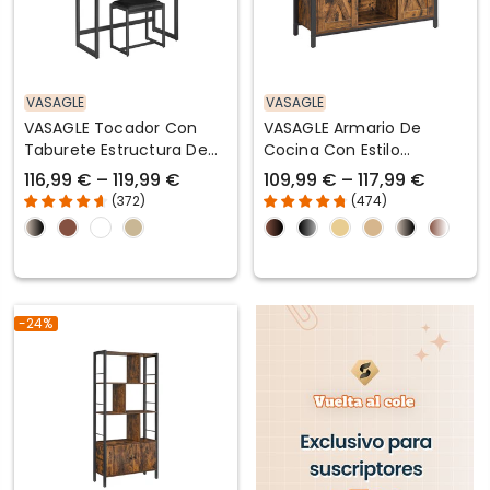
VASAGLE
VASAGLE
VASAGLE Tocador Con
VASAGLE Armario De
Taburete Estructura De
Cocina Con Estilo
Acero
Industrial
116,99 € – 119,99 €
109,99 € – 117,99 €
(
372
)
(
474
)
-24%