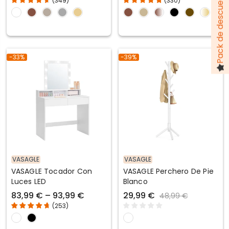
(
349
)
(
330
)
-33%
-39%
VASAGLE
VASAGLE
VASAGLE Tocador Con
VASAGLE Perchero De Pie
Luces LED
Blanco
83,99 € – 93,99 €
29,99 €
48,99 €
(
253
)