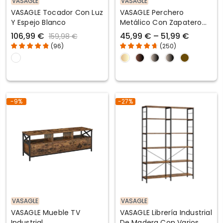
VASAGLE
VASAGLE
VASAGLE Tocador Con Luz
VASAGLE Perchero
Y Espejo Blanco
Metálico Con Zapatero
Moderno
106,99 €
45,99 € – 51,99 €
159,98 €
(
96
)
(
250
)
-9%
-27%
VASAGLE
VASAGLE
VASAGLE Mueble TV
VASAGLE Librería Industrial
Industrial
De Madera Con Varios