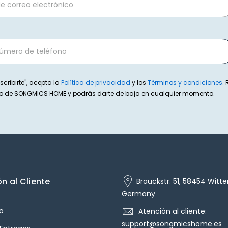
scribirte", acepta la
Política de privacidad
y los
Términos y condiciones
.
exto de SONGMICS HOME y podrás darte de baja en cualquier momento.
n al Cliente
Brauckstr. 51, 58454 Witte
Germany
o
Atención al cliente:
support@songmicshome.es