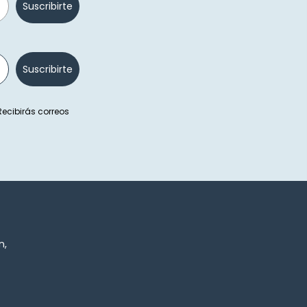
Suscribirte
Suscribirte
 Recibirás correos
n,