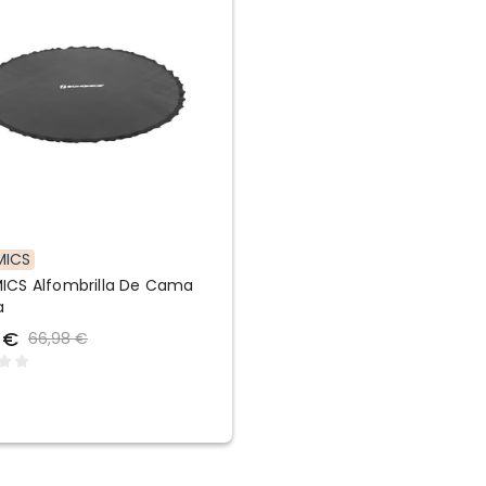
MICS
CS Alfombrilla De Cama
a
 €
66,98 €