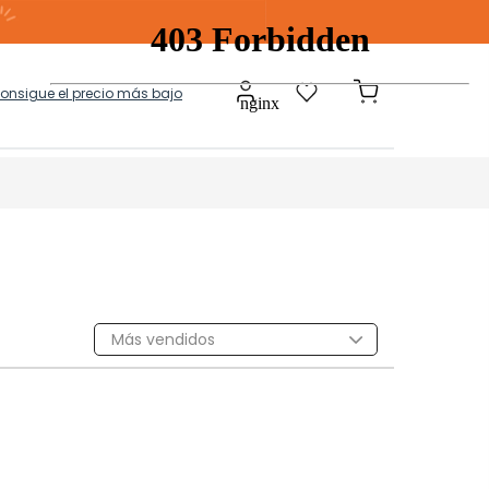
consigue el precio más bajo
a
Modulares
Más vendidos
tos Ropa Sucia
Baules Ottoman