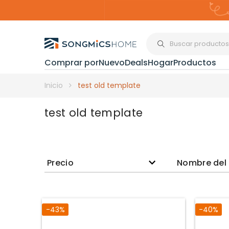
Comprar por
Nuevo
Deals
Hogar
Productos
Organización del
Inicio
test old template
test old template
Estanterías
Cajas de
Almacenami
Precio
Nombre del
Maquillaje y
Joyería
-43%
-40%