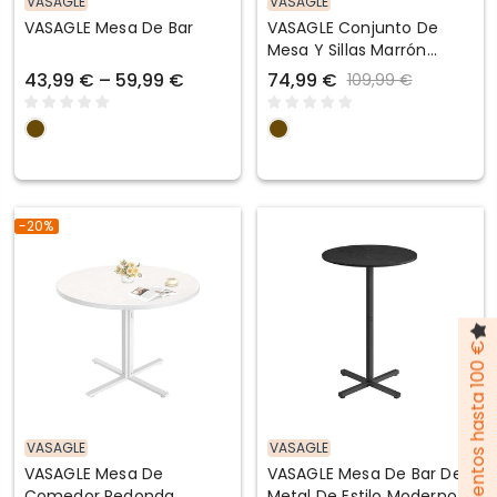
VASAGLE
VASAGLE
VASAGLE Mesa De Bar
VASAGLE Conjunto De
Mesa Y Sillas Marrón
Rústico Y Negro
43,99 € – 59,99 €
74,99 €
109,99 €
-20%
Pack de descuentos hasta 100 €
VASAGLE
VASAGLE
VASAGLE Mesa De
VASAGLE Mesa De Bar De
Comedor Redonda
Metal De Estilo Moderno