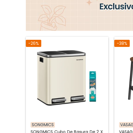
-26%
-38%
SONGMICS
VASAG
SONGMICS Cubo De Basura De 2 X
VASAGL