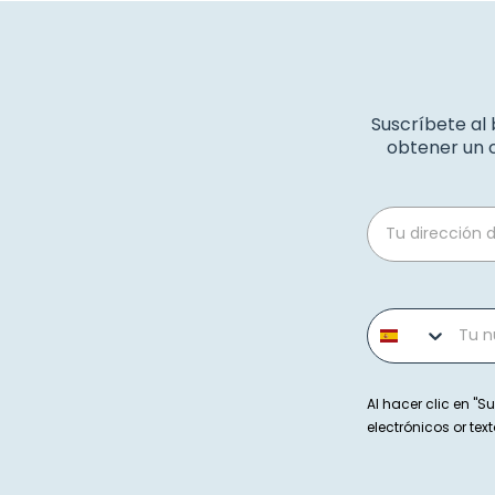
Suscríbete al
obtener un c
Email
Phone number
Al hacer clic en "Su
electrónicos or t