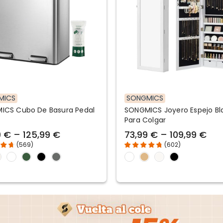
MICS
SONGMICS
ICS Cubo De Basura Pedal
SONGMICS Joyero Espejo B
Para Colgar
9 € – 125,99 €
73,99 € – 109,99 €
(
569
)
(
602
)