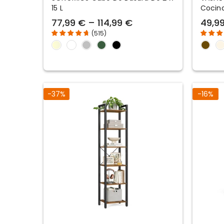
15 L
Cocina
Con R
77,99 € – 114,99 €
49,9
(
515
)
-37%
-16%