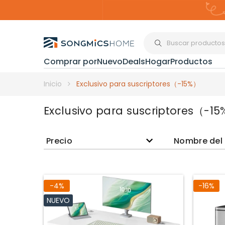
Comprar por
Nuevo
Deals
Hogar
Productos
Organización del
Inicio
Exclusivo para suscriptores（-15%）
Exclusivo para suscriptores（-1
Estanterías
Precio
Nombre del
Cajas de
Almacenami
-4%
-16%
Maquillaje y
NUEVO
Joyería