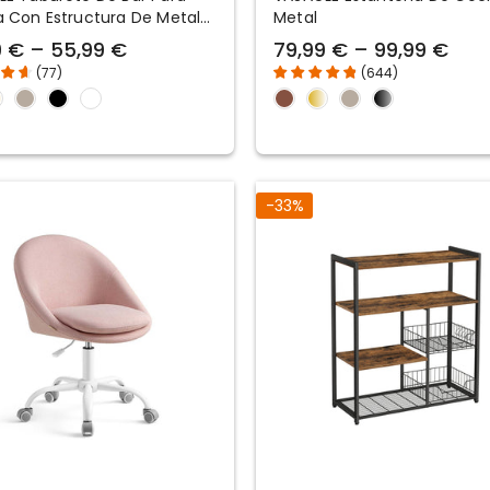
 Con Estructura De Metal
Metal
eposapiés
9 € – 55,99 €
79,99 € – 99,99 €
(
77
)
(
644
)
-33%