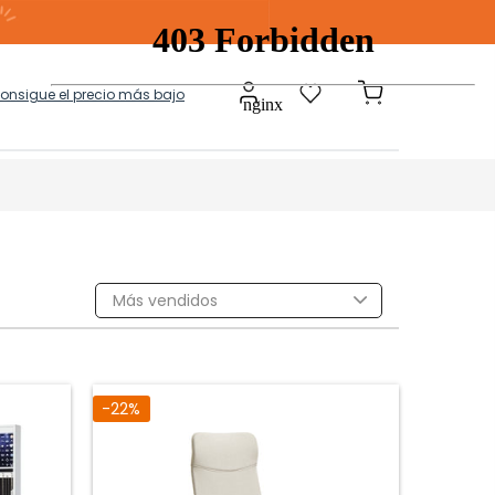
consigue el precio más bajo
a
Modulares
Más vendidos
tos Ropa Sucia
Baules Ottoman
-22%