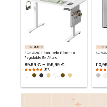
SONGMICS
SONG
SONGMICS Escritorio Eléctrico
SONGM
Regulable En Altura
89,99 € – 159,99 €
110,9
(
177
)