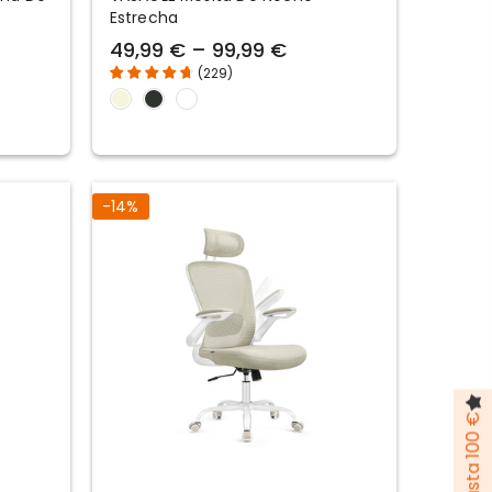
Estrecha
49,99 € – 99,99 €
(
229
)
-14%