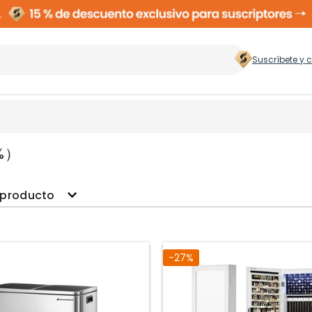
Suscríbete y 
 hogar
>
5%）
Zapateros
Rop
 producto
Cubos de Basura
Ces
ento
-27%
Perchas