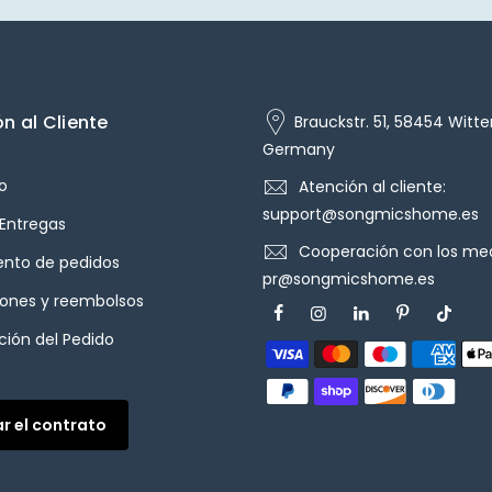
n al Cliente
Brauckstr. 51, 58454 Witte
Germany
o
Atención al cliente:
support@songmicshome.es
 Entregas
Cooperación con los med
ento de pedidos
pr@songmicshome.es
iones y reembolsos
ión del Pedido
ar el contrato