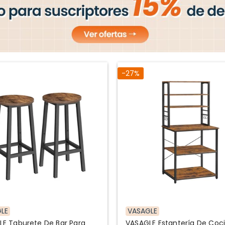
-27%
LE
VASAGLE
E Taburete De Bar Para
VASAGLE Estantería De Coc