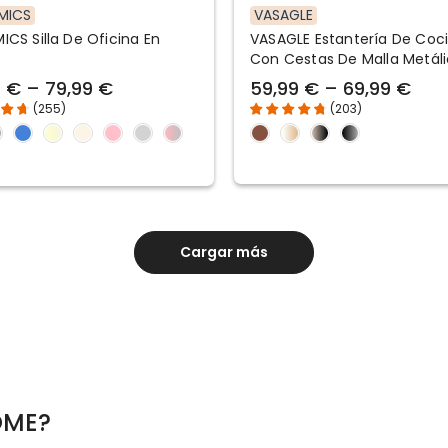
MICS
VASAGLE
CS Silla De Oficina En
VASAGLE Estantería De Coc
Con Cestas De Malla Metál
Con Estantes Y Ganchos
 € – 79,99 €
59,99 € – 69,99 €
(
255
)
(
203
)
Cargar más
OME?