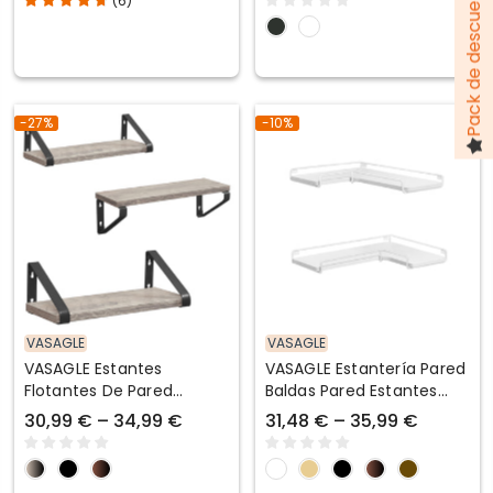
(
6
)
-27%
-10%
VASAGLE
VASAGLE
VASAGLE Estantes
VASAGLE Estantería Pared
Flotantes De Pared
Baldas Pared Estantes
Decorativos Con Dos
Esquina En Forma L
30,99 € – 34,99 €
31,48 € – 35,99 €
Formas De Montaje