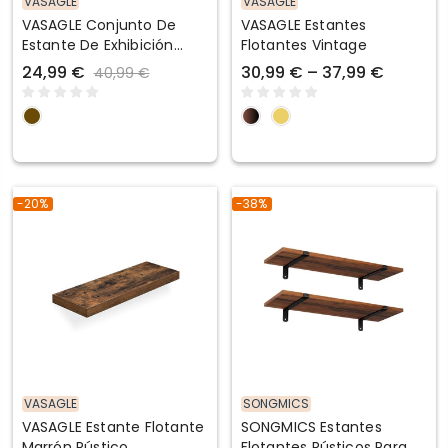
VASAGLE
VASAGLE
VASAGLE Conjunto De
VASAGLE Estantes
Estante De Exhibición
Flotantes Vintage
Flotante
24,99 €
30,99 € – 37,99 €
40,99 €
-20%
-38%
VASAGLE
SONGMICS
VASAGLE Estante Flotante
SONGMICS Estantes
Marrón Rústico
Flotantes Rústicos Para