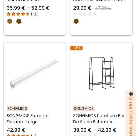
Pared
35,99 € – 52,99 €
29,99 €
47,99 €
(
10
)
-35%
Pack de descuentos hasta 100 €
SONGMICS
SONGMICS
SONGMICS Estante
SONGMICS Perchero Burro
Flotante Largo
De Suelo Estantes
Estructura De Metal
42,99 €
39,99 € – 42,99 €
Dormitorio Recibidor