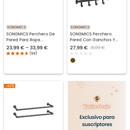
SONGMICS
SONGMICS
SONGMICS Perchero De
SONGMICS Perchero
Pared Para Ropa
Pared Con Ganchos Y
Industrial
Estante Marrón Rústico Y
23,99 € – 33,99 €
27,99 €
31,99 €
Negro
(
94
)
-40%