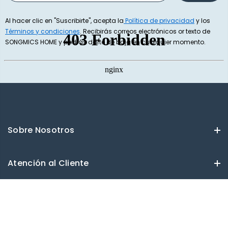
Al hacer clic en "Suscribirte", acepta la
Política de privacidad
y los
Términos y condiciones
. Recibirás correos electrónicos or texto de
SONGMICS HOME y podrás darte de baja en cualquier momento.
Sobre Nosotros
Atención al Cliente
Brauckstr. 51, 58454 Witten, Germany
Atención al cliente: support@songmicshome.es