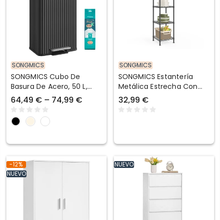
SONGMICS
SONGMICS
SONGMICS Cubo De
SONGMICS Estantería
Basura De Acero, 50 L,
Metálica Estrecha Con
Con Pedal
Balda Ajustable
64,49 € – 74,99 €
32,99 €
-12%
NUEVO
NUEVO