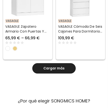
VASAGLE
VASAGLE
VASAGLE Zapatero
VASAGLE Cómoda De Seis
Armario Con Puertas Y
Cajones Para Dormitorio
Estantes Ajustables
Y Armario
65,99 € – 66,99 €
109,99 €
Cargar más
¿Por qué elegir SONGMICS HOME?