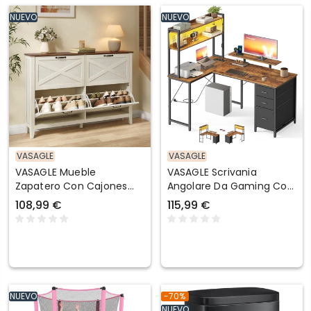
NUEVO
NUEVO
VASAGLE
VASAGLE
VASAGLE Mueble
VASAGLE Scrivania
Zapatero Con Cajones
Angolare Da Gaming Con
Abatibles Para Entrada
Luci LED E Prese USB
108,99 €
115,99 €
NUEVO
-70%
NUEVO