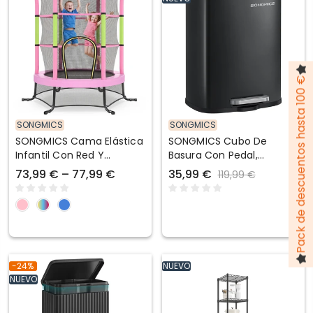
Pack de descuentos hasta 100 €
SONGMICS
SONGMICS
SONGMICS Cama Elástica
SONGMICS Cubo De
Infantil Con Red Y
Basura Con Pedal,
Almohadillas De
Papelera De Baño De
73,99 € – 77,99 €
35,99 €
119,99 €
Seguridad
Acero
-24%
NUEVO
NUEVO